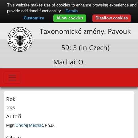
This website makes use of cookies to enhance browsing experience and
provide additional functionality.
Details
Customize
Allow cookies
Disallow cookies
Taxonomické změny. Pavouk
59: 3 (in Czech)
Machač O.
Rok
2025
Autoři
Mgr.
Ondřej Machač
, Ph.D.
Citace