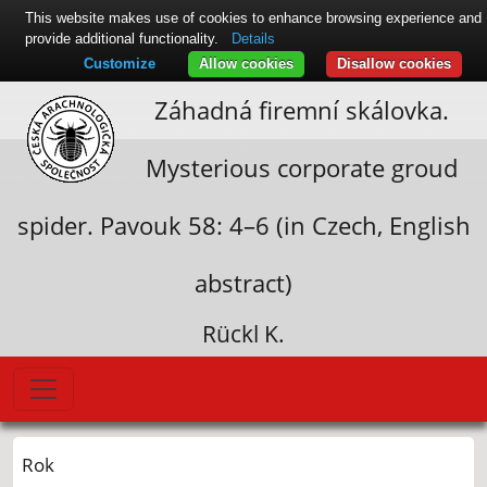
This website makes use of cookies to enhance browsing experience and
provide additional functionality.
Details
Customize
Allow cookies
Disallow cookies
Záhadná firemní skálovka.
Mysterious corporate groud
spider. Pavouk 58: 4–6 (in Czech, English
abstract)
Rückl K.
Rok