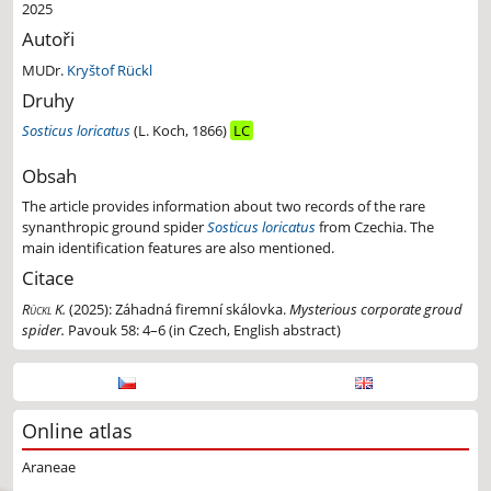
2025
Autoři
MUDr.
Kryštof Rückl
Druhy
Sosticus loricatus
(L. Koch, 1866)
LC
Obsah
The article provides information about two records of the rare
synanthropic ground spider
Sosticus loricatus
from Czechia. The
main identification features are also mentioned.
Citace
Rückl K.
(2025):
Záhadná firemní skálovka.
Mysterious corporate groud
spider.
Pavouk 58: 4–6 (in Czech, English abstract)
Online atlas
Araneae