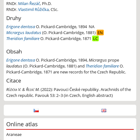
RNDr.
Milan Řezáč
, Ph.D.
RNDr.
Vlastimil Růžička
, CSc.
Druhy
Erigone dentosa
O. Pickard-Cambridge, 1894
NA
Micrargus laudatus
(O. Pickard-Cambridge, 1881)
EN
Theridion familiare
O. Pickard-Cambridge, 1871
LC
Obsah
Erigone dentosa
O. Pickard-Cambridge, 1894,
Micrargus
prope
laudatus
(O. Pickard-Cambridge, 1881) and
Theridion familiare
O.
Pickard-Cambridge, 1871 are new records for the Czech Republic.
Citace
Růžička V. & Řezáč M.
(2022):
Pavouci České republiky. Arachnids of the
Czech republic. Pavouk 53: 2–3 (in Czech, English abstract)
Online atlas
Araneae