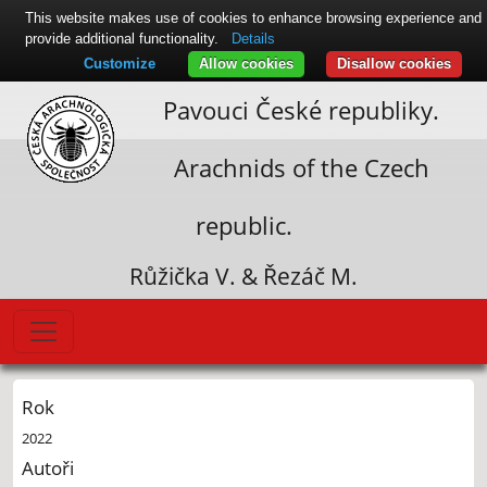
This website makes use of cookies to enhance browsing experience and
provide additional functionality.
Details
Customize
Allow cookies
Disallow cookies
Pavouci České republiky.
Arachnids of the Czech
republic.
Růžička V. & Řezáč M.
Rok
2022
Autoři