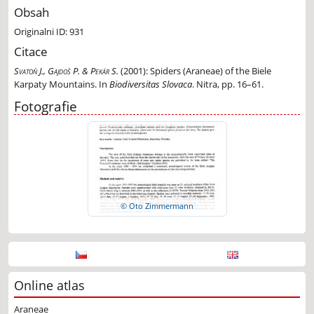
Obsah
Originalni ID: 931
Citace
Svatoň J., Gajdoš P. & Pekár S.
(2001):
Spiders (Araneae) of the Biele
Karpaty Mountains. In
Biodiversitas Slovaca
. Nitra, pp. 16–61.
Fotografie
© Oto Zimmermann
Online atlas
Araneae