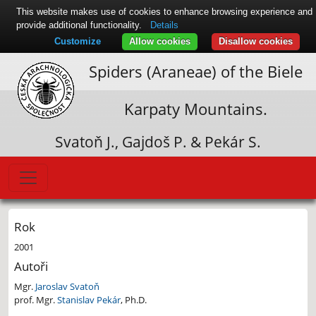
This website makes use of cookies to enhance browsing experience and
provide additional functionality.
Details
Customize
Allow cookies
Disallow cookies
Spiders (Araneae) of the Biele
Karpaty Mountains.
Svatoň J., Gajdoš P. & Pekár S.
Rok
2001
Autoři
Mgr.
Jaroslav Svatoň
prof. Mgr.
Stanislav Pekár
, Ph.D.