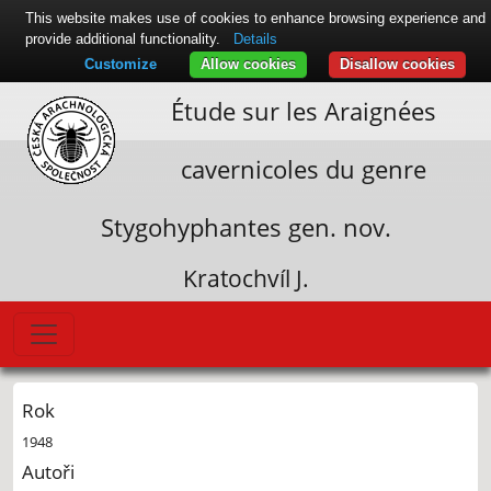
This website makes use of cookies to enhance browsing experience and
provide additional functionality.
Details
Customize
Allow cookies
Disallow cookies
Étude sur les Araignées
cavernicoles du genre
Stygohyphantes gen. nov.
Kratochvíl J.
Rok
1948
Autoři