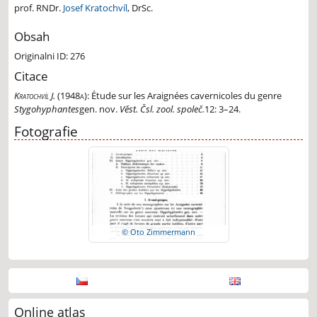
prof. RNDr.
Josef Kratochvíl
, DrSc.
Obsah
Originalni ID: 276
Citace
Kratochvíl J.
(1948a):
Étude sur les Araignées cavernicoles du genre
Stygohyphantes
gen. nov.
Věst. Čsl. zool. společ.
12: 3–24.
Fotografie
© Oto Zimmermann
Online atlas