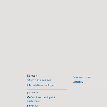
Kontakt
Pomocná mapka
+420 721 162 763
Statistiky
czech@arachnology.cz
Justice.cz
Česká arachnologická
společnost
Pavouci