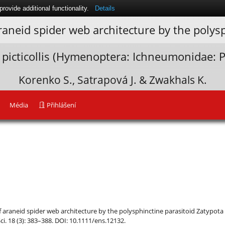
ovide additional functionality.
Details
raneid spider web architecture by the polys
picticollis (Hymenoptera: Ichneumonidae: P
Korenko S., Satrapová J. & Zwakhals K.
Média
Přihlášení
araneid spider web architecture by the polysphinctine parasitoid Zatypota p
. 18 (3): 383–388. DOI: 10.1111/ens.12132.