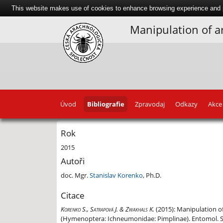
This website makes use of cookies to enhance browsing experience and pr
Manipulation of a
Úvod
Bibliografie
Zpravodaj
Odkazy
Akce
Rok
2015
Autoři
doc. Mgr.
Stanislav Korenko
, Ph.D.
Citace
Korenko S., Satrapová J. & Zwakhals K.
(2015):
Manipulation of 
(Hymenoptera: Ichneumonidae: Pimplinae). Entomol. Sci