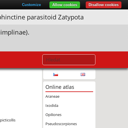
Customize
Allow cookies
Disallow cookies
phinctine parasitoid Zatypota
implinae).
Online atlas
Araneae
Ixodida
Opiliones
icticollis
Pseudoscorpiones