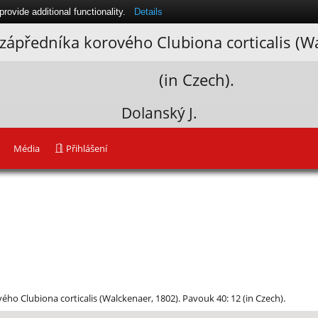
ovide additional functionality.
Details
ápředníka korového Clubiona corticalis (W
(in Czech).
Dolanský J.
Média
Přihlášení
o Clubiona corticalis (Walckenaer, 1802). Pavouk 40: 12 (in Czech).