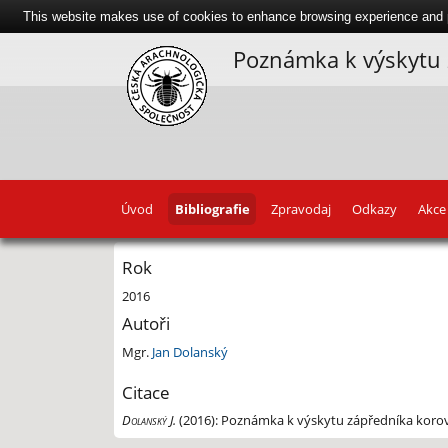
This website makes use of cookies to enhance browsing experience and pr
Poznámka k výskytu z
Úvod
Bibliografie
Zpravodaj
Odkazy
Akce
Rok
2016
Autoři
Mgr.
Jan Dolanský
Citace
Dolanský J.
(2016):
Poznámka k výskytu zápředníka korovéh