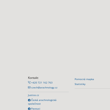
Kontakt
Pomocná mapka
+420 721 162 763
Statistiky
czech@arachnology.cz
Justice.cz
Česká arachnologická
společnost
Pavouci