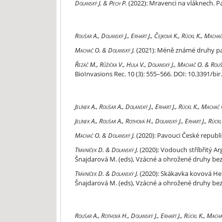
Mravenci na vláknech.
Dolanský J. & Pech P.
(2022):
Mravenci na vláknech. Pa
Pavouk 51 (12/2021)
Roušar A., Dolanský J., Erhart J., Čejková K., Rückl K., Macha
Méně známé druhy pavouků – Dictyna szaboi.
Machač O. & Dolanský J.
(2021):
Méně známé druhy p
Spiders newly observed in Czechia in recent years
Řezáč M., Růžička V., Hula V., Dolanský J., Machač O. & Rouš
BioInvasions Rec. 10 (3): 555–566. DOI: 10.3391/bir
Pavouk 48 (7/2020)
Jelínek A., Roušar A., Dolanský J., Erhart J., Rückl K., Machač
Pavouk 49 (12/2020)
Jelínek A., Roušar A., Rothová H., Dolanský J., Erhart J., Rüc
Pavouci České republiky
Machač O. & Dolanský J.
(2020):
Pavouci České republiky
Vodouch stříbřitý Argyroneta aquatica (Clrck, 175
Trávníček D. & Dolanský J.
(2020):
Vodouch stříbřitý Argy
Šnajdarová M. (eds), Vzácné a ohrožené druhy bezobr
Skákavka kovová Heliophanus patagiatus (Thorell
Trávníček D. & Dolanský J.
(2020):
Skákavka kovová Helio
Šnajdarová M. (eds), Vzácné a ohrožené druhy bezobr
Pavouk 46 (7/2019)
Roušar A., Rothová H., Dolanský J., Erhart J., Rückl K., Macha