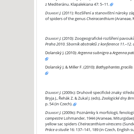
z Mediteránu. Klapalekiana 47: 5–11.
Rozšíření a stanovištní nároky zápřednic rodu C
Dolanský J.
(2011):
Rozšíření a stanovištní nároky z
of spiders of the genus
Cheiracanthium
(Araneae, M
Zoogeografické rozšíření pavouků rodu Cheiraca
Dolanský J.
(2010):
Zoogeografické rozšíření pavou
Praha 2010. Sborník abstraktů z konference 11.–12.
Argenna subnigra a Argenna patula
Dolanský J.
(2010):
Argenna subnigra
a
Argenna pat
Bathyphantes gracilis a Bathyphantes parvulus
Dolanský J. & Miller F.
(2010):
Bathyphantes gracilis
Druhově specifické znaky středoevropských zást
Dolanský J.
(2009a):
Druhově specifické znaky střed
Bryja J., Řehák Z. & Zukal J. (eds),
Zoologické dny Brn
p. 54 (in Czech).
Poznámky k morfologii, fenologii a stanovištní
Dolanský J.
(2009b):
Poznámky k morfologii, fenolog
campestre
Lohmander, 1944 (Araneae, Miturgidae)
yellow sac spiders
Cheiracanthium virescens
(Sunde
Práce a studie
16: 137–141, 189 (in Czech, English 