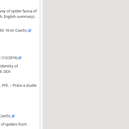
ey of spider fauna of
ch, English summary).
: 16 (in Czech).
 (12/2016)
identity of
9. DOI:
Přír. – Práce a studie
Czech).
of spiders from