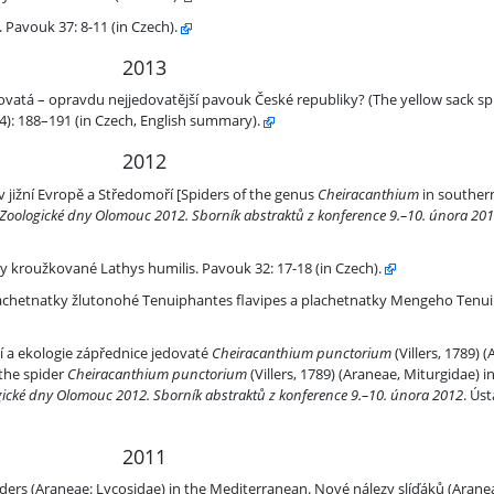
.
 Pavouk 37: 8-11 (in Czech).
2013
vouk České republiky?
vatá – opravdu nejjedovatější pavouk České republiky? (The yellow sack sp
(4): 188–191 (in Czech, English summary).
2012
a Středomoří
v jižní Evropě a Středomoří [Spiders of the genus
Cheiracanthium
in souther
Zoologické dny Olomouc 2012. Sborník abstraktů z konference 9.–10. února 20
hys humilis. Pavouk 32: 17-18 (in Czech).
kroužkované Lathys humilis. Pavouk 32: 17-18 (in Czech).
nohé Tenuiphantes flavipes a plachetnatky Mengeho Tenuiphantes me
chetnatky žlutonohé Tenuiphantes flavipes a plachetnatky Mengeho Tenu
canthium punctorium (Villers, 1789) (Araneae, Miturgidae) ve východn
í a ekologie zápřednice jedovaté
Cheiracanthium punctorium
(Villers, 1789) 
 the spider
Cheiracanthium punctorium
(Villers, 1789) (Araneae, Miturgidae) i
ické dny Olomouc 2012. Sborník abstraktů z konference 9.–10. února 2012
. Ús
2011
) in the Mediterranean
ders (Araneae: Lycosidae) in the Mediterranean. Nové nálezy slíďáků (Arane