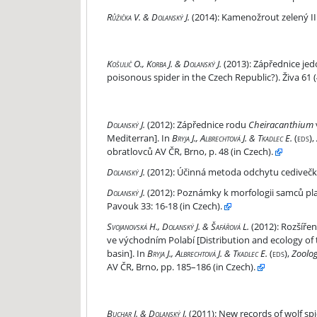
Kamenožrout zelený II. Pavouk 37: 8-11 (in Czech)
Růžička V. & Dolanský J.
(2014):
Kamenožrout zelený II.
Zápřednice jedovatá – opravdu nejjedovatější pa
Košulič O., Korba J. & Dolanský J.
(2013):
Zápřednice jedo
poisonous spider in the Czech Republic?). Živa 61 
Zápřednice rodu Cheiracanthium v jižní Evropě 
Dolanský J.
(2012):
Zápřednice rodu
Cheiracanthium
Mediterran]. In
Bryja J., Albrechtová J. & Tkadlec E.
(eds)
,
obratlovců AV ČR, Brno, p. 48 (in Czech).
Účinná metoda odchytu cedivečky kroužkované Lat
Dolanský J.
(2012):
Účinná metoda odchytu cedivečky 
Poznámky k morfologii samců plachetnatky žluto
Dolanský J.
(2012):
Poznámky k morfologii samců pla
Pavouk 33: 16-18 (in Czech).
Rozšíření a ekologie zápřednice jedovaté Cheira
Svojanovská H., Dolanský J. & Šafářová L.
(2012):
Rozšířen
ve východním Polabí [Distribution and ecology of
basin]. In
Bryja J., Albrechtová J. & Tkadlec E.
(eds)
,
Zoolog
AV ČR, Brno, pp. 185–186 (in Czech).
New records of wolf spiders (Araneae: Lycosidae
Buchar J. & Dolanský J.
(2011):
New records of wolf spi