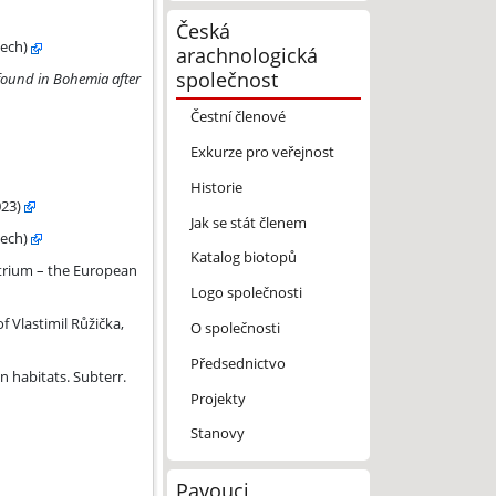
Česká
zech)
arachnologická
společnost
found in Bohemia after
Čestní členové
Exkurze pro veřejnost
Historie
23)
Jak se stát členem
zech)
Katalog biotopů
der of the year 2023 – and other yellow sac spider species). Živa 71 
trium – the European
Logo společnosti
 Vlastimil Růžička,
O společnosti
Předsednictvo
n habitats. Subterr.
Projekty
Stanovy
Pavouci