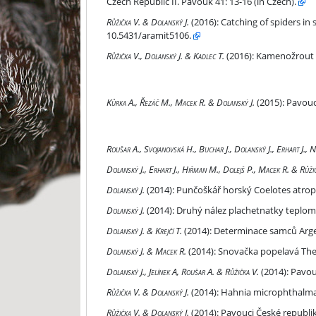
Czech Republic II. Pavouk 41: 13-16 (in Czech).
Catching of spiders in shallow subterranean habi
Růžička V. & Dolanský J.
(2016):
Catching of spiders in 
10.5431/aramit5106.
Kamenožrout zelený III. Pavouk 41: 11-12 (in Czech
Růžička V., Dolanský J. & Kadlec T.
(2016):
Kamenožrout ze
Pavouci České republiky.
Kůrka A., Řezáč M., Macek R. & Dolanský J.
(2015):
Pavouci
Pavouk 36 (7/2014)
Roušar A., Svojanovská H., Buchar J., Dolanský J., Erhart J., 
Pavouk 37 (12/2014)
Dolanský J., Erhart J., Hiřman M., Dolejš P., Macek R. & Růži
Punčoškář horský Coelotes atropos a punčoškář ze
Dolanský J.
(2014):
Punčoškář horský Coelotes atropos
Druhý nález plachetnatky teplomilné Linyphia ten
Dolanský J.
(2014):
Druhý nález plachetnatky teplomil
Determinace samců Argenna patula a Argenna subn
Dolanský J. & Krejčí T.
(2014):
Determinace samců Argen
Snovačka popelavá Theridion cinereum Thorell, 18
Dolanský J. & Macek R.
(2014):
Snovačka popelavá Theri
Pavouci České republiky. Pavouk 36: 2-4 (in Czech)
Dolanský J., Jelínek A, Roušar A. & Růžička V.
(2014):
Pavouc
Hahnia microphthalma. Pavouk 36: 5-9 (in Czech)
Růžička V. & Dolanský J.
(2014):
Hahnia microphthalma. 
Pavouci České republiky. Pavouk 37: 2-4 (in Czech)
Růžička V. & Dolanský J.
(2014):
Pavouci České republiky