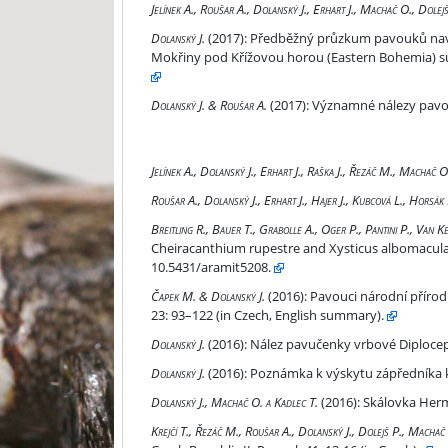
Pavouk 43 (12/2017)
Jelínek A., Roušar A., Dolanský J., Erhart J., Machač O., Dolejš
Předběžný průzkum pavouků navrhované přírodní
Dolanský J.
(2017):
Předběžný průzkum pavouků navrh
Mokřiny pod Křížovou horou (Eastern Bohemia) sugg
Významné nálezy pavouků z ČR III. Remarkable reco
Dolanský J. & Roušar A.
(2017):
Významné nálezy pavouků
Pavouk 40 (7/2016)
Jelínek A., Dolanský J., Erhart J., Raška J., Řezáč M., Machač O
Pavouk 41 (12/2016)
Roušar A., Dolanský J., Erhart J., Hajer J., Kubcová L., Horsá
East meets West: on the true identity of Cheira
Breitling R., Bauer T., Grabolle A., Oger P., Pantini P., Van Ke
Cheiracanthium rupestre and Xysticus albomaculatu
10.5431/aramit5208.
Pavouci národní přírodní rezervace Bukačka
Čapek M. & Dolanský J.
(2016):
Pavouci národní přírodní
23: 93–122 (in Czech, English summary).
Nález pavučenky vrbové Diplocephalus dentatus Tu
Dolanský J.
(2016):
Nález pavučenky vrbové Diploceph
Poznámka k výskytu zápředníka korového Clubiona 
Dolanský J.
(2016):
Poznámka k výskytu zápředníka ko
Skálovka Hermanova Zelotes hermani (Chyzer, 1897
Dolanský J., Machač O. a Kadlec T.
(2016):
Skálovka Herma
Významné nálezy pavouků z ČR II. Remarkable recor
Krejčí T., Řezáč M., Roušar A., Dolanský J., Dolejš P., Mach