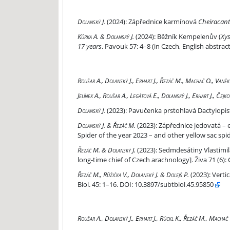
Zápřednice karmínová Cheiracanthium montanum
Dolanský J.
(2024):
Zápřednice karmínová
Cheiraca
Běžník Kempelenův (Xysticus kempeleni) po 17 l
Kůrka A. & Dolanský J.
(2024):
Běžník Kempelenův (
Xys
17 years
. Pavouk 57: 4–8 (in Czech, English abstract
Pavouk 55 (12/2023)
Roušar A., Dolanský J., Erhart J., Řezáč M., Machač O., Vaněk
Pavouk 54 (07/2023)
Jelínek A., Roušar A., Legátová E., Dolanský J., Erhart J., Če
Pavučenka prstohlavá Dactylopisthes digiticeps (
Dolanský J.
(2023):
Pavučenka prstohlavá Dactylopist
Zápřednice jedovatá – evropský pavouk roku 2023 
Dolanský J. & Řezáč M.
(2023):
Zápřednice jedovatá – 
Spider of the year 2023 – and other yellow sac spid
Sedmdesátiny Vlastimila Růžičky, dlouholetého 
Řezáč M. & Dolanský J.
(2023):
Sedmdesátiny Vlastimila
long-time chief of Czech arachnology]. Živa 71 (6): 
Vertical distribution of spiders (Araneae) in Ce
Řezáč M., Růžička V., Dolanský J. & Dolejš P.
(2023):
Vertic
Biol. 45: 1–16. DOI: 10.3897/subtbiol.45.95850
Pavouk 52 (07/2022)
Roušar A., Dolanský J., Erhart J., Rückl K., Řezáč M., Machač O