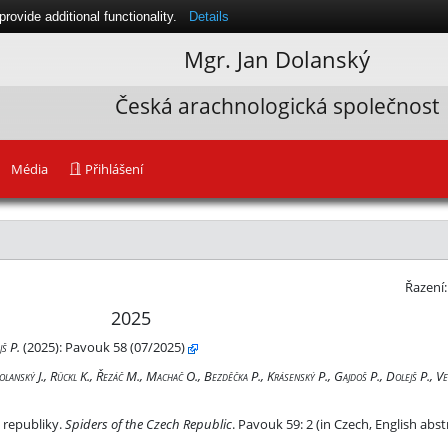
ovide additional functionality.
Details
Mgr.
Jan Dolanský
Česká arachnologická společnost
Média
Přihlášení
Řazení
2025
jš P.
(2025):
Pavouk 58 (07/2025)
olanský J., Rückl K., Řezáč M., Machač O., Bezděčka P., Krásenský P., Gajdoš P., Dolejš P., Ve
blic. Pavouk 59: 2 (in Czech, English abstract)
 republiky.
Spiders of the Czech Republic
. Pavouk 59: 2 (in Czech, English abst