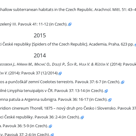
tats in the Czech Republic.
shallow subterranean habitats in the Czech Republic. Arachnol. Mitt. 51: 43–4
).
lený III. Pavouk 41: 11-12 (in Czech).
2015
 České republiky [Spiders of the Czech Republic]. Academia, Praha, 623 pp.
2014
Niedobová J., Hiřman M., Machač O., Dolejš P., Šich R., Hula V. & Růžička V.
(2014):
Pavouk 
čka V.
(2014):
Pavouk 37 (12/2014)
mní Coelotes terrestris. Pavouk 37: 6-7 (in Czech).
 a punčoškář zemní Coelotes terrestris. Pavouk 37: 6-7 (in Czech).
uipalpis v ČR. Pavouk 37: 13-14 (in Czech).
né Linyphia tenuipalpis v ČR. Pavouk 37: 13-14 (in Czech).
igra. Pavouk 36: 16-17 (in Czech).
na patula a Argenna subnigra. Pavouk 36: 16-17 (in Czech).
75 – nový druh pro Česko i Slovensko. Pavouk 37: 4-5 (in Czech).
dion cinereum Thorell, 1875 – nový druh pro Česko i Slovensko. Pavouk 37: 
.
i České republiky. Pavouk 36: 2-4 (in Czech).
.
Pavouk 36: 5-9 (in Czech).
.
. Pavouk 37: 2-4 (in Czech).