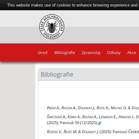
This website makes use of cookies to enhance browsing experience and pr
Úvod
Bibliografie
Zpravodaj
Odkazy
Akce
Bibliografie
Pavouk 58 (07/2025)
Prágr A., Roušar A., Dolanský J., Rückl K., Machač O. & Dole
Pavouk 59 (12/2025)
Šimečková A., Kůrka A., Roušar A., Líznarová E., Hradská I., D
(2025):
Pavouk 59 (12/2025)
Pavouci České republiky. Spiders of the Czech Repu
Růžička V., Řezáč M. & Dolanský J.
(2025):
Pavouci České