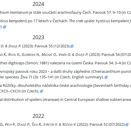
2024
 je stále součástí arachnofauny Čech
nthium montanum
je stále součástí arachnofauny Čech. Pavouk 57: 9–10 (in C
etech v Čechách
ticus kempeleni
) po 17 letech v Čechách.
The crab spider
Xysticus kempeleni
).
2023
 O. & Dolejš P.
(2023):
Pavouk 55 (12/2023)
jková K., Rückl K., Gloríková N., Machač O., Vaněk O. & Dolejš P.
(2023):
Pavouk 54 (07/20
Simon, 1881) nalezena na území Česka. Pavouk 54: 3–4 (in Czech)
hes digiticeps (Simon, 1881) nalezena na území Česka. Pavouk 54: 3–4 (in C
– a další druhy zápřednic (Cheiracanthium punctrium – the European Spi
evropský pavouk roku 2023 – a další druhy zápřednic (Cheiracanthium punc
er species). Živa 71 (3): 135–141 (in Czech, English summary).
náčelníka české arachnologie
 Růžičky, dlouholetého náčelníka české arachnologie [Seventieth birthday of
CXCII–CXCIII (in Czech).
ntral European shallow subterranean habitats
al distribution of spiders (Araneae) in Central European shallow subterranea
2022
., Pech P., Dolejš P., Šich R., Střeštík V. & Růžička V.
(2022):
Pavouk 52 (07/2022)