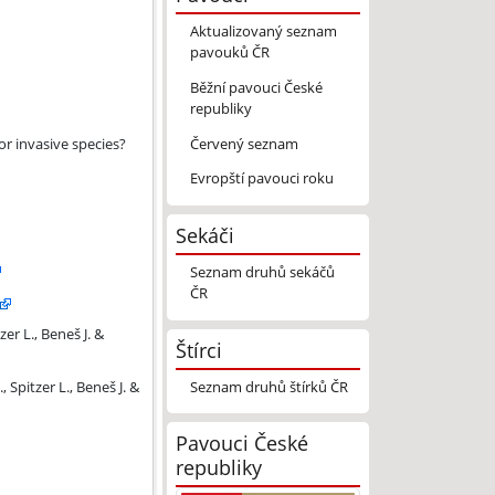
Aktualizovaný seznam
pavouků ČR
Běžní pavouci České
republiky
Červený seznam
or invasive species?
Evropští pavouci roku
Sekáči
Seznam druhů sekáčů
ČR
er L., Beneš J. &
Štírci
Seznam druhů štírků ČR
Spitzer L., Beneš J. &
Pavouci České
republiky