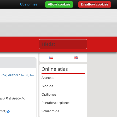
Customize
Allow cookies
Disallow cookies
Online atlas
:
Rok, Autoři
/
Autoři, Rok
Araneae
Ixodida
Opiliones
selý P. & Růžička V.
Pseudoscorpiones
ract)
Schizomida