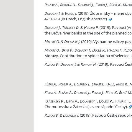
Pavouk 47 (12/2019)
Roušar A., Rothová H., Dolanský J., Erhart J., Rückl K., Macha
Žluté misky – méně obvyklá metoda odchytu pavou
Dolanský J. & Erhart J.
(2019):
Žluté misky – méně obv
47: 18-19 (in Czech, English abstract).
Pavouci (Araneae) na březích řeky Bečvy v místě
Dolanský J., Trávníček D. & Hrabina P.
(2019):
Pavouci (Ar
the Bečva river banks at the site of the planned co
Významné nálezy pavouků z ČR VI. Remarkable reco
Machač O. & Dolanský J.
(2019):
Významné nálezy pavouk
Příspěvek k fauně pavouků vybraných lokalit st
Machač O., Bryja V., Dolanský J., Dolejš P., Hradská I., Růžič
Moravy. Contribution to spider fauna of selected lo
Pavouci České republiky. Spiders of the Czech repu
Růžička V., Dolanský J. & Rothová H.
(2019):
Pavouci České
Pavouk 44 (6/2018)
Kůrka A., Roušar A., Dolanský J., Erhart J., Král J., Rückl K., 
Pavouk 45 (12/2018)
Kůrka A., Roušar A., Dolanský J., Erhart J., Rückl K., Řezáč M.
Pavouci vybraných lokalit Mostecka, Chomutovsk
Krásenský P., Bryja V., Dolanský J., Dolejš P., Hamřík T.,
Chomutovska a Žatecka (severozápadní Čechy).
Pavouci České republiky. Spiders of the Czech repu
Růžička V. & Dolanský J.
(2018):
Pavouci České republiky