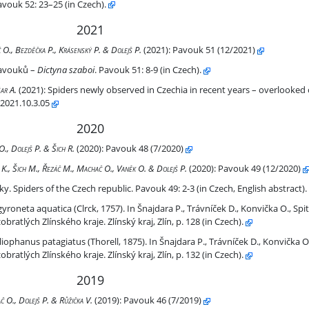
vouk 52: 23–25 (in Czech).
2021
č O., Bezděčka P., Krásenský P. & Dolejš P.
(2021):
Pavouk 51 (12/2021)
avouků –
Dictyna szaboi
. Pavouk 51: 8-9 (in Czech).
 – overlooked or invasive species?
ar A.
(2021):
Spiders newly observed in Czechia in recent years – overlooked 
.2021.10.3.05
2020
 O., Dolejš P. & Šich R.
(2020):
Pavouk 48 (7/2020)
kl K., Šich M., Řezáč M., Machač O., Vaněk O. & Dolejš P.
(2020):
Pavouk 49 (12/2020)
. Spiders of the Czech republic. Pavouk 49: 2-3 (in Czech, English abstract).
7)
roneta aquatica (Clrck, 1757). In Šnajdara P., Trávníček D., Konvička O., Spitz
atlých Zlínského kraje. Zlínský kraj, Zlín, p. 128 (in Czech).
, 1875)
phanus patagiatus (Thorell, 1875). In Šnajdara P., Trávníček D., Konvička O., 
atlých Zlínského kraje. Zlínský kraj, Zlín, p. 132 (in Czech).
2019
č O., Dolejš P. & Růžička V.
(2019):
Pavouk 46 (7/2019)