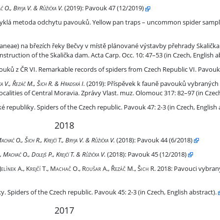
č O., Bryja V. & Růžička V.
(2019):
Pavouk 47 (12/2019)
ků. Yellow pan traps – uncommon spider sampling method. Pavouk 47:
yklá metoda odchytu pavouků. Yellow pan traps – uncommon spider samp
 plánované výstavby přehrady Skalička.
aneae) na březích řeky Bečvy v místě plánované výstavby přehrady Skalička.
nstruction of the Skalička dam. Acta Carp. Occ. 10: 47–53 (in Czech, English a
rds of spiders from Czech Republic VI. Pavouk 46: 6-7 (in Czech).
ů z ČR VI. Remarkable records of spiders from Czech Republic VI. Pavouk 4
řední Moravy
ka V., Řezáč M., Šich R. & Hradská I.
(2019):
Příspěvek k fauně pavouků vybraných l
calities of Central Moravia. Zprávy Vlast. muz. Olomouc 317: 82–97 (in Czech
blic. Pavouk 47: 2-3 (in Czech, English abstract).
 republiky. Spiders of the Czech republic. Pavouk 47: 2-3 (in Czech, English 
2018
Machač O., Šich R., Krejčí T., Bryja V. & Růžička V.
(2018):
Pavouk 44 (6/2018)
, Machač O., Dolejš P., Krejčí T. & Růžička V.
(2018):
Pavouk 45 (12/2018)
a a Žatecka (severozápadní Čechy).
 Jelínek A., Krejčí T., Machač O., Roušar A., Řezáč M., Šich R. 2018
: Pavouci vybran
blic. Pavouk 45: 2-3 (in Czech, English abstract).
. Spiders of the Czech republic. Pavouk 45: 2-3 (in Czech, English abstract).
2017