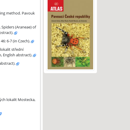
 18-19 (in Czech, English abstract).
ling method. Pavouk
 Spiders (Araneae) of
bstract).
6: 6-7 (in Czech).
okalit střední
, English abstract).
abstract).
ých lokalit Mostecka,