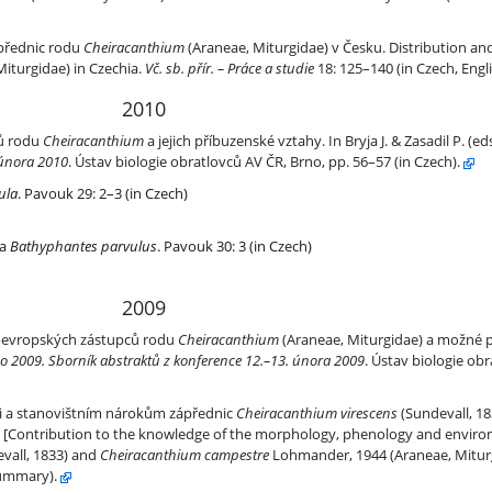
heiracanthium (Araneae, Miturgidae) v Česku
ápřednic rodu
Cheiracanthium
(Araneae, Miturgidae) v Česku. Distribution an
iturgidae) in Czechia.
Vč. sb. přír. – Práce a studie
18
: 125–140 (in Czech, Eng
2010
nthium a jejich příbuzenské vztahy
ků rodu
Cheiracanthium
a jejich příbuzenské vztahy. In Bryja J. & Zasadil P. (ed
 února 2010
. Ústav biologie obratlovců AV ČR, Brno, pp. 56–57 (in Czech).
ula
. Pavouk 29: 2–3 (in Czech)
a
Bathyphantes parvulus
. Pavouk 30: 3 (in Czech)
2009
upců rodu Cheiracanthium (Araneae, Miturgidae) a možné příčiny jeji
oevropských zástupců rodu
Cheiracanthium
(Araneae, Miturgidae) a možné pří
o 2009. Sborník abstraktů z konference 12.–13. února 2009
. Ústav biologie ob
m nárokům zápřednic Cheiracanthium virescens (Sundevall, 1833) a C
ii a stanovištním nárokům zápřednic
Cheiracanthium virescens
(Sundevall, 18
 [Contribution to the knowledge of the morphology, phenology and environ
vall, 1833) and
Cheiracanthium campestre
Lohmander, 1944 (Araneae, Mitur
summary).