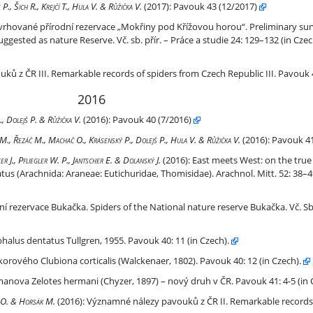
 P., Šich R., Krejčí T., Hula V. & Růžička V.
(2017):
Pavouk 43 (12/2017)
 rezervace „Mokřiny pod Křížovou horou“.
ované přírodní rezervace „Mokřiny pod Křížovou horou“. Preliminary surv
ested as nature Reserve. Vč. sb. přír. – Práce a studie 24: 129–132 (in Cze
rds of spiders from Czech Republic III. Pavouk 43: 16 (in Czech).
 z ČR III. Remarkable records of spiders from Czech Republic III. Pavouk 43
2016
., Dolejš P. & Růžička V.
(2016):
Pavouk 40 (7/2016)
k M., Řezáč M., Machač O., Krásenský P., Dolejš P., Hula V. & Růžička V.
(2016):
Pavouk 41
canthium rupestre and Xysticus albomaculatus.
er J., Pfliegler W. P., Jantscher E. & Dolanský J.
(2016):
East meets West: on the true 
s (Arachnida: Araneae: Eutichuridae, Thomisidae). Arachnol. Mitt. 52: 38–4
 rezervace Bukačka. Spiders of the National nature reserve Bukačka. Vč. Sb. 
llgren, 1955. Pavouk 40: 11 (in Czech).
alus dentatus Tullgren, 1955. Pavouk 40: 11 (in Czech).
corticalis (Walckenaer, 1802). Pavouk 40: 12 (in Czech).
rového Clubiona corticalis (Walckenaer, 1802). Pavouk 40: 12 (in Czech).
) – nový druh v ČR. Pavouk 41: 4-5 (in Czech).
nova Zelotes hermani (Chyzer, 1897) – nový druh v ČR. Pavouk 41: 4-5 (in 
ds of spiders from Czech Republic II. Pavouk 41: 13-16 (in Czech).
ač O. & Horsák M.
(2016):
Významné nálezy pavouků z ČR II. Remarkable records 