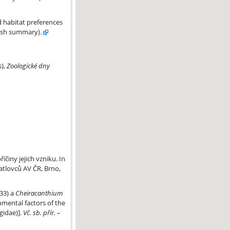
d habitat preferences
lish summary).
s),
Zoologické dny
ch vzniku.
činy jejich vzniku. In
ratlovců AV ČR, Brno,
heiracanthium campestre Lohmander, 1944 (Araneae, Miturgidae)
33) a
Cheiracanthium
mental factors of the
gidae)].
Vč. sb. přír. –