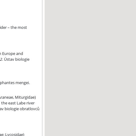
ider – the most
n Europe and
12
. Ústav biologie
ngei. Pavouk 33: 16-18 (in Czech).
iphantes mengei.
ím Polabí
(Araneae, Miturgidae)
n the east Labe river
tav biologie obratlovců
ae: Lycosidae)