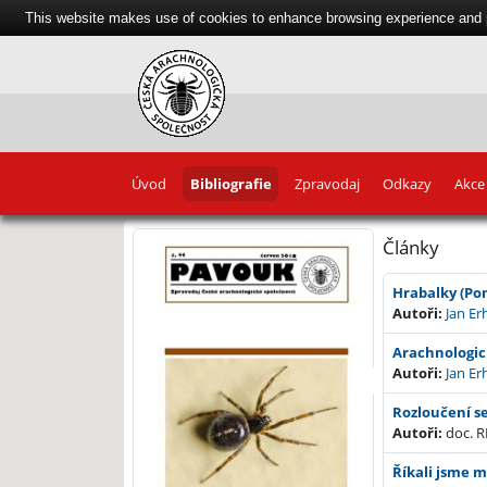
This website makes use of cookies to enhance browsing experience and pr
Úvod
Bibliografie
Zpravodaj
Odkazy
Akce
Články
Hrabalky (Pom
Autoři:
Jan Er
Arachnologick
Autoři:
Jan Er
Rozloučení se
Autoři:
doc. 
Říkali jsme m