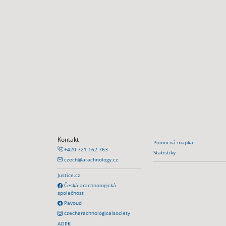
Kontakt
Pomocná mapka
+420 721 162 763
Statistiky
czech@arachnology.cz
Justice.cz
Česká arachnologická
společnost
Pavouci
czecharachnologicalsociety
AOPK