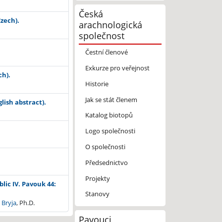
Česká
Czech).
arachnologická
společnost
Čestní členové
Exkurze pro veřejnost
ch).
Historie
Jak se stát členem
lish abstract).
Katalog biotopů
Logo společnosti
O společnosti
Předsednictvo
Projekty
ic IV. Pavouk 44:
Stanovy
 Bryja
, Ph.D.
Pavouci