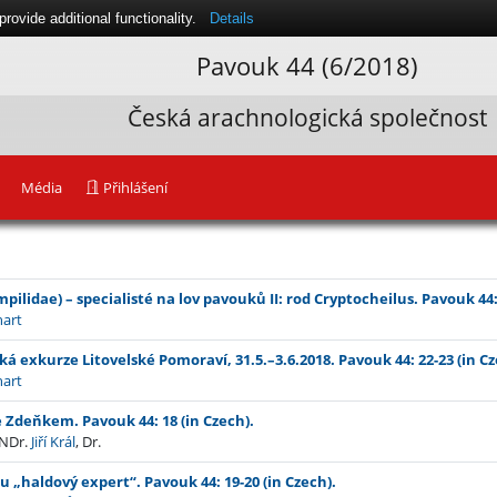
ovide additional functionality.
Details
Pavouk 44 (6/2018)
Česká arachnologická společnost
Média
Přihlášení
pilidae) – specialisté na lov pavouků II: rod Cryptocheilus. Pavouk 44: 
hart
á exkurze Litovelské Pomoraví, 31.5.–3.6.2018. Pavouk 44: 22-23 (in Cz
hart
 Zdeňkem. Pavouk 44: 18 (in Czech).
RNDr.
Jiří Král
, Dr.
u „haldový expert“. Pavouk 44: 19-20 (in Czech).