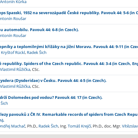
.
Antonín Kůrka
eps Spasski, 1932 na severozápadě České republiky. Pavouk 44: 5-6 (in 
ntonín Roušar
 automobilu. Pavouk 44: 6-8 (in Czech).
ntonín Roušar
epníky a teplomilnými křižáky na jižní Moravu. Pavouk 44: 9-11 (in Cze
.
Kryštof Rückl
,
Radek Šich
 republiky. Spiders of the Czech republic. Pavouk 44: 3-4 (in Czech, Eng
.
Vlastimil Růžička
, CSc.
sdera (Dysderidae) v Česku. Pavouk 44: 4-5 (in Czech).
.
Vlastimil Růžička
, CSc.
drží Dolomedes pod vodou? Pavouk 44: 17 (in Czech).
 Šich
ezy pavouků z ČR IV. Remarkable records of spiders from Czech Republ
h).
ndřej Machač
, Ph.D.,
Radek Šich
, Ing.
Tomáš Krejčí
, Ph.D., doc. Mgr.
Vítězslav