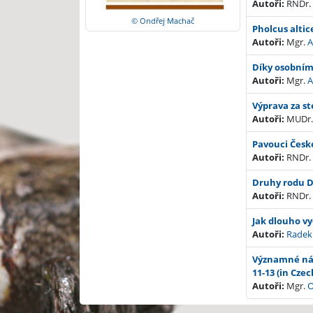
Autoři:
RNDr
© Ondřej Machač
Pholcus altic
Autoři:
Mgr.
A
Díky osobnímu
Autoři:
Mgr.
A
Výprava za st
Autoři:
MUDr
Pavouci České
Autoři:
RNDr
Druhy rodu Dy
Autoři:
RNDr
Jak dlouho vy
Autoři:
Radek
Významné nál
11-13 (in Czec
Autoři:
Mgr.
O