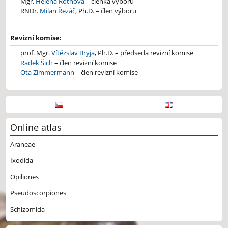
Mgr.
Helena Rothová
– členka výboru
RNDr.
Milan Řezáč
, Ph.D. – člen výboru
Revizní komise:
prof. Mgr.
Vítězslav Bryja
, Ph.D. – předseda revizní komise
Radek Šich
– člen revizní komise
Ota Zimmermann
– člen revizní komise
Online atlas
Araneae
Ixodida
Opiliones
Pseudoscorpiones
Schizomida