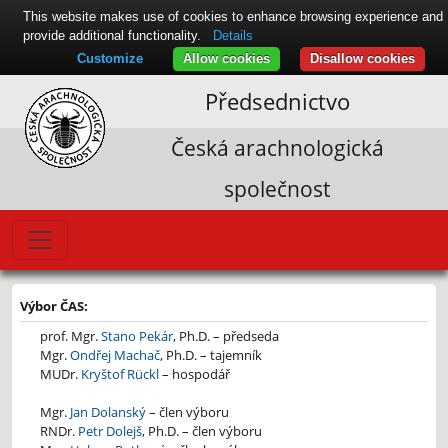
This website makes use of cookies to enhance browsing experience and
provide additional functionality.
Details
Customize
Allow cookies
Disallow cookies
Předsednictvo
Česká arachnologická
společnost
Výbor ČAS:
prof. Mgr.
Stano Pekár
, Ph.D. – předseda
Mgr.
Ondřej Machač
, Ph.D. – tajemník
MUDr.
Kryštof Rückl
– hospodář
Mgr.
Jan Dolanský
– člen výboru
RNDr.
Petr Dolejš
, Ph.D. – člen výboru