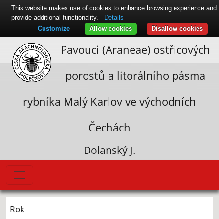
This website makes use of cookies to enhance browsing experience and
provide additional functionality.
Details
Customize
Allow cookies
Disallow cookies
Pavouci (Araneae) ostřicových
porostů a litorálního pásma
rybníka Malý Karlov ve východních
Čechách
Dolanský J.
Rok