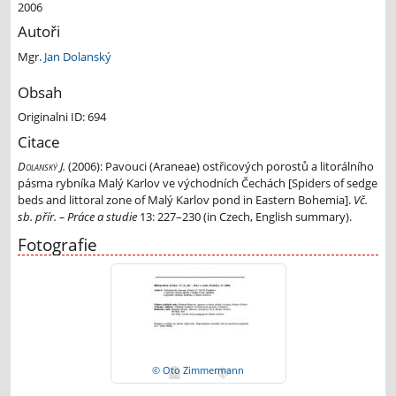
2006
Autoři
Mgr.
Jan Dolanský
Obsah
Originalni ID: 694
Citace
Dolanský J.
(2006):
Pavouci (Araneae) ostřicových porostů a litorálního
pásma rybníka Malý Karlov ve východních Čechách [Spiders of sedge
beds and littoral zone of Malý Karlov pond in Eastern Bohemia].
Vč.
sb. přír. – Práce a studie
13: 227–230 (in Czech, English summary).
Fotografie
© Oto Zimmermann