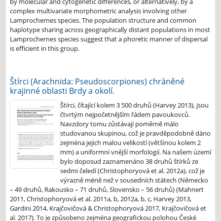
by molecular and cytogenetic differences, or alternatively, by a
complex multivariate morphometric analysis involving other
Lamprochernes species. The population structure and common
haplotype sharing across geographically distant populations in most
Lamprochernes species suggest that a phoretic manner of dispersal
is efficient in this group.
Štírci (Arachnida: Pseudoscorpiones) chráněné
krajinné oblasti Brdy a okolí.
Štírci, čítající kolem 3 500 druhů (Harvey 2013), jsou
čtvrtým nejpočetnějším řádem pavoukovců.
Navzdory tomu zůstávají poměrně málo
studovanou skupinou, což je pravděpodobně dáno
zejména jejich malou velikostí (většinou kolem 2
mm) a uniformní vnější morfologií. Na našem území
bylo doposud zaznamenáno 38 druhů štírků ze
sedmi čeledí (Christophoryová et al. 2012a), což je
výrazně méně než v sousedních státech (Německo
– 49 druhů, Rakousko – 71 druhů, Slovensko – 56 druhů) (Mahnert
2011, Christophoryová et al. 2011a, b, 2012a, b, c, Harvey 2013,
Gardini 2014, Krajčovičová & Christophoryová 2017, Krajčovičová et
al. 2017). To je způsobeno zejména geografickou polohou České