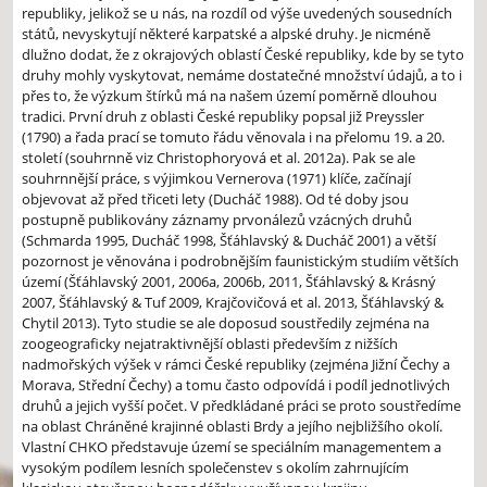
republiky, jelikož se u nás, na rozdíl od výše uvedených sousedních
států, nevyskytují některé karpatské a alpské druhy. Je nicméně
dlužno dodat, že z okrajových oblastí České republiky, kde by se tyto
druhy mohly vyskytovat, nemáme dostatečné množství údajů, a to i
přes to, že výzkum štírků má na našem území poměrně dlouhou
tradici. První druh z oblasti České republiky popsal již Preyssler
(1790) a řada prací se tomuto řádu věnovala i na přelomu 19. a 20.
století (souhrnně viz Christophoryová et al. 2012a). Pak se ale
souhrnnější práce, s výjimkou Vernerova (1971) klíče, začínají
objevovat až před třiceti lety (Ducháč 1988). Od té doby jsou
postupně publikovány záznamy prvonálezů vzácných druhů
(Schmarda 1995, Ducháč 1998, Šťáhlavský & Ducháč 2001) a větší
pozornost je věnována i podrobnějším faunistickým studiím větších
území (Šťáhlavský 2001, 2006a, 2006b, 2011, Šťáhlavský & Krásný
2007, Šťáhlavský & Tuf 2009, Krajčovičová et al. 2013, Šťáhlavský &
Chytil 2013). Tyto studie se ale doposud soustředily zejména na
zoogeograficky nejatraktivnější oblasti především z nižších
nadmořských výšek v rámci České republiky (zejména Jižní Čechy a
Morava, Střední Čechy) a tomu často odpovídá i podíl jednotlivých
druhů a jejich vyšší počet. V předkládané práci se proto soustředíme
na oblast Chráněné krajinné oblasti Brdy a jejího nejbližšího okolí.
Vlastní CHKO představuje území se speciálním managementem a
vysokým podílem lesních společenstev s okolím zahrnujícím