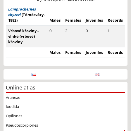
Lamprochernes
chyzeri
(Tömösváry,
1882)
Males
Females
Juveniles
Records
Vrbové křoviny -
0
2
0
1
vlhké (vrbové)
křoviny
Males
Females
Juveniles
Records
Online atlas
Araneae
Ixodida
Opiliones
Pseudoscorpiones