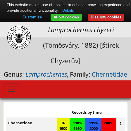
This website makes use of cookies to enhance browsing experience and
provide additional functionality.
Details
Customize
Allow cookies
Disallow cookies
Lamprochernes chyzeri
(Tömösváry, 1882) [štírek
Chyzerův]
Genus:
Lamprochernes
, Family:
Chernetidae
Leaflet
|
© Seznam.cz a.s. a další
+
Records by time
−
Chernetidae
0-
1901-
1951-
2001+
∑
1900
1950
2000