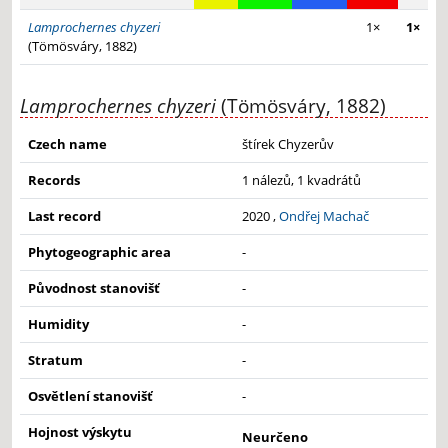
Lamprochernes chyzeri
1×
1×
(Tömösváry, 1882)
Lamprochernes chyzeri
(Tömösváry, 1882)
Czech name
štírek Chyzerův
Records
1 nálezů, 1 kvadrátů
Last record
2020 ,
Ondřej Machač
Phytogeographic area
-
Původnost stanovišť
-
Humidity
-
Stratum
-
Osvětlení stanovišť
-
Hojnost výskytu
Neurčeno