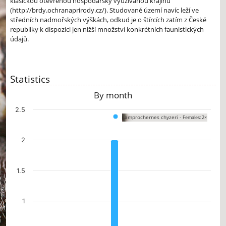
klasickou otevřenou hospodářsky využívanou krajinu
(http://brdy.ochranaprirody.cz/). Studované území navíc leží ve
středních nadmořských výškách, odkud je o štírcích zatím z České
republiky k dispozici jen nižší množství konkrétních faunistických
údajů.
Statistics
By month
Chart
2.5
Lamprochernes chyzeri -
Females: 2×
Bar chart with 12 bars.
The chart has 1 X axis displaying categories.
The chart has 1 Y axis displaying values. Data ranges from 0 to 2.
2
1.5
1