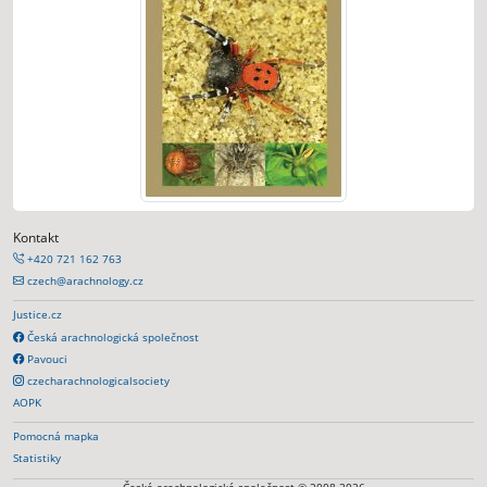
Kontakt
+420 721 162 763
czech@arachnology.cz
Justice.cz
Česká arachnologická společnost
Pavouci
czecharachnologicalsociety
AOPK
Pomocná mapka
Statistiky
Česká arachnologická společnost © 2008-2026