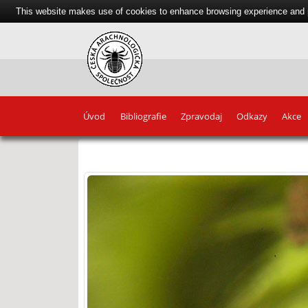
This website makes use of cookies to enhance browsing experience and pr
Úvod
Bibliografie
Zpravodaj
Odkazy
Akce