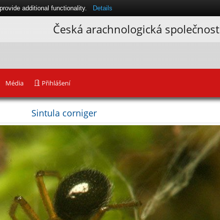
ovide additional functionality.
Details
Česká arachnologická společnost
Média
Přihlášení
Sintula corniger