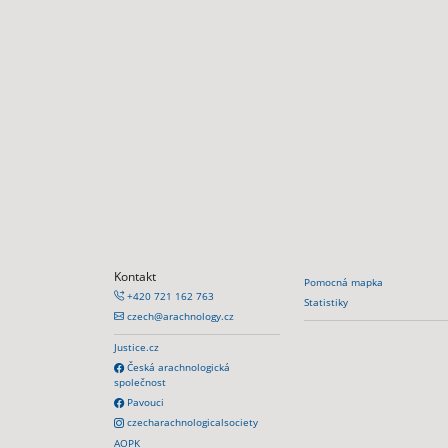
Kontakt
Pomocná mapka
+420 721 162 763
Statistiky
czech@arachnology.cz
Justice.cz
Česká arachnologická
společnost
Pavouci
czecharachnologicalsociety
AOPK