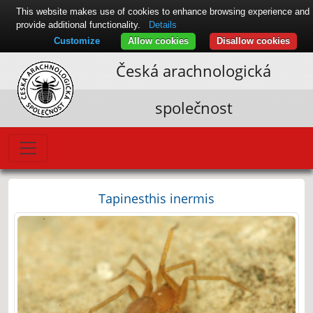
This website makes use of cookies to enhance browsing experience and
provide additional functionality.
Details
Customize
Allow cookies
Disallow cookies
Česká arachnologická
společnost
Tapinesthis inermis