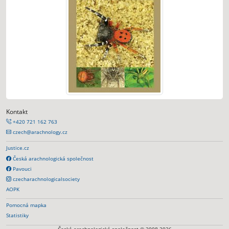
Kontakt
+420 721 162 763
czech@arachnology.cz
Justice.cz
Česká arachnologická společnost
Pavouci
czecharachnologicalsociety
AOPK
Pomocná mapka
Statistiky
Česká arachnologická společnost © 2008-2026