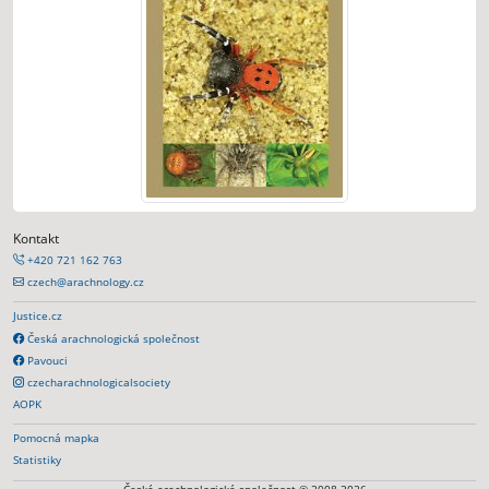
Kontakt
+420 721 162 763
czech@arachnology.cz
Justice.cz
Česká arachnologická společnost
Pavouci
czecharachnologicalsociety
AOPK
Pomocná mapka
Statistiky
Česká arachnologická společnost © 2008-2026