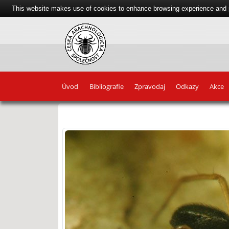
This website makes use of cookies to enhance browsing experience and pr
Úvod
Bibliografie
Zpravodaj
Odkazy
Akce