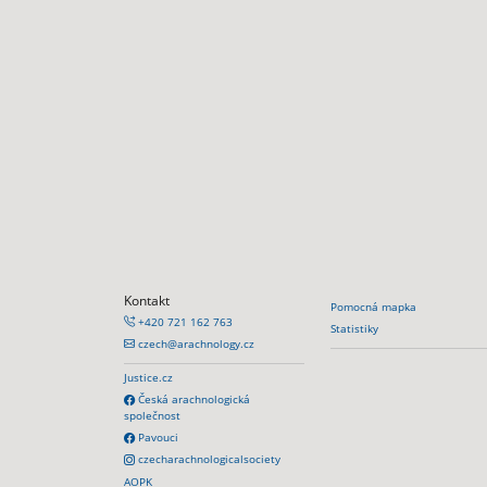
Kontakt
Pomocná mapka
+420 721 162 763
Statistiky
czech@arachnology.cz
Justice.cz
Česká arachnologická
společnost
Pavouci
czecharachnologicalsociety
AOPK