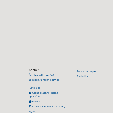
Kontakt
Pomocná mapka
+420 721 162 763
Statistiky
czech@arachnology.cz
Justice.cz
Česká arachnologická
společnost
Pavouci
czecharachnologicalsociety
AOPK