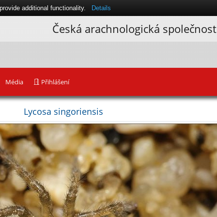
ovide additional functionality.
Details
Česká arachnologická společnost
Média
Přihlášení
Lycosa singoriensis