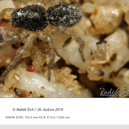
© Radek Šich / 26. dubna 2019
NIKON D700, 150.0 mm f/2.8, f/13.0, 1/200 sec