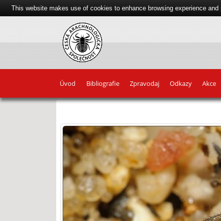
This website makes use of cookies to enhance browsing experience and pr
Úvod
Bibliografie
Zpravodaj
Odkazy
Akce