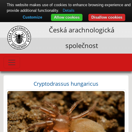
This website makes use of cookies to enhance browsing experience and
provide additional functionality.
Details
Customize
Allow cookies
Disallow cookies
Česká arachnologická
společnost
Cryptodrassus hungaricus