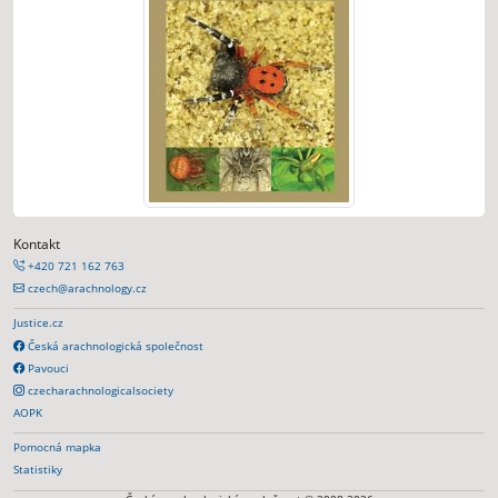
Kontakt
+420 721 162 763
czech@arachnology.cz
Justice.cz
Česká arachnologická společnost
Pavouci
czecharachnologicalsociety
AOPK
Pomocná mapka
Statistiky