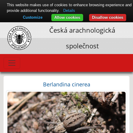
This website makes use of cookies to enhance browsing experience and
provide additional functionality.
Details
Customize
Allow cookies
Disallow cookies
Česká arachnologická
společnost
Berlandina cinerea