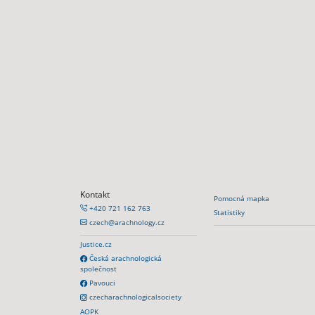
Kontakt
Pomocná mapka
+420 721 162 763
Statistiky
czech@arachnology.cz
Justice.cz
Česká arachnologická
společnost
Pavouci
czecharachnologicalsociety
AOPK