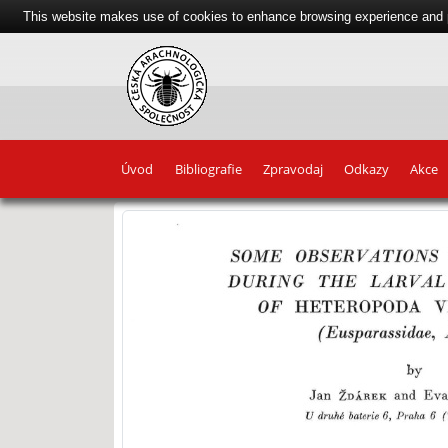
This website makes use of cookies to enhance browsing experience and pr
Úvod
Bibliografie
Zpravodaj
Odkazy
Akce