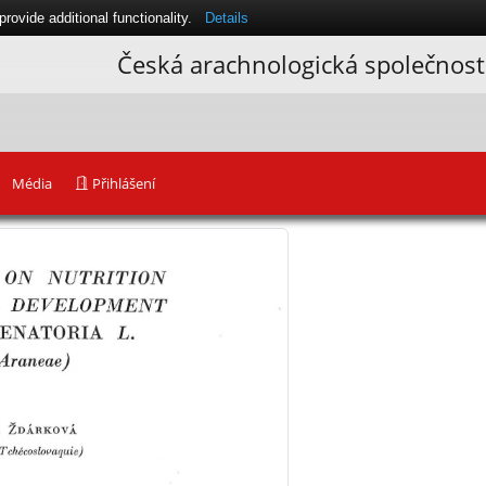
ovide additional functionality.
Details
Česká arachnologická společnost
Média
Přihlášení