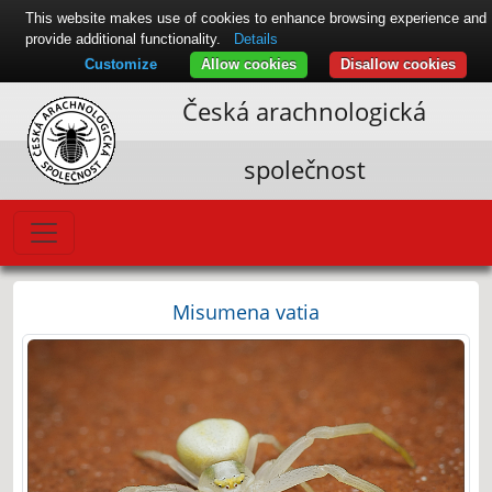
This website makes use of cookies to enhance browsing experience and
provide additional functionality.
Details
Customize
Allow cookies
Disallow cookies
Česká arachnologická
společnost
Misumena vatia