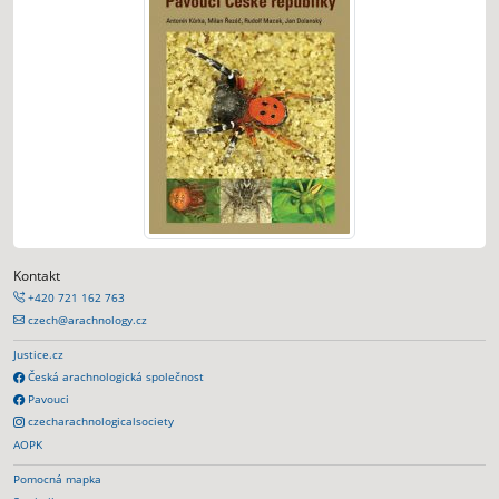
Kontakt
+420 721 162 763
czech@arachnology.cz
Justice.cz
Česká arachnologická společnost
Pavouci
czecharachnologicalsociety
AOPK
Pomocná mapka