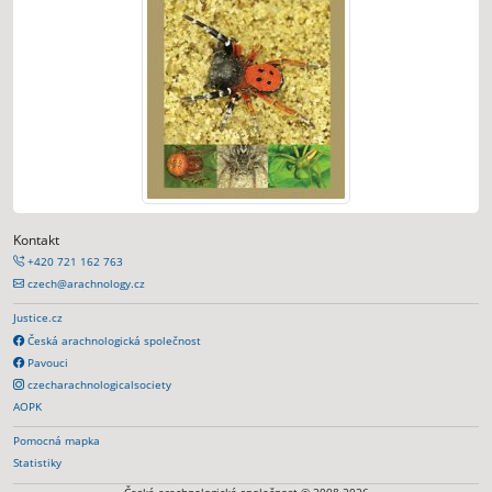
Kontakt
+420 721 162 763
czech@arachnology.cz
Justice.cz
Česká arachnologická společnost
Pavouci
czecharachnologicalsociety
AOPK
Pomocná mapka
Statistiky
Česká arachnologická společnost © 2008-2026