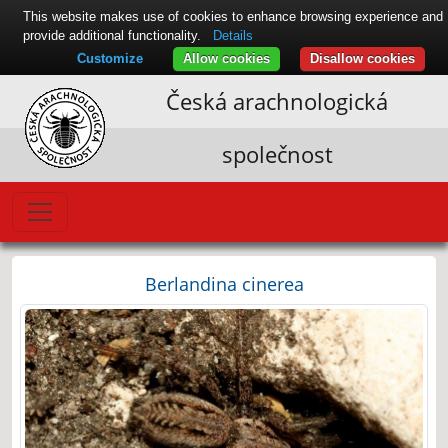
This website makes use of cookies to enhance browsing experience and
provide additional functionality.
Details
Customize
Allow cookies
Disallow cookies
Česká arachnologická
společnost
Berlandina cinerea