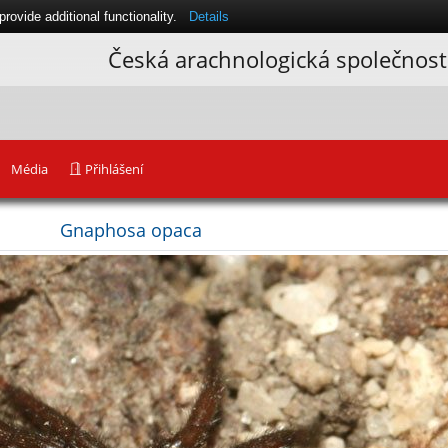
ovide additional functionality.
Details
Česká arachnologická společnost
Média
Přihlášení
Gnaphosa opaca