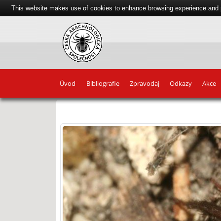
This website makes use of cookies to enhance browsing experience and pr
Úvod
Bibliografie
Zpravodaj
Odkazy
Akce