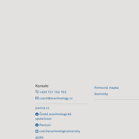
Kontakt
Pomocná mapka
+420 721 162 763
Statistiky
czech@arachnology.cz
Justice.cz
Česká arachnologická
společnost
Pavouci
czecharachnologicalsociety
AOPK