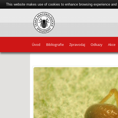
This website makes use of cookies to enhance browsing experience and pr
Úvod
Bibliografie
Zpravodaj
Odkazy
Akce