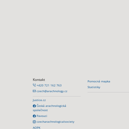
Kontakt
Pomocná mapka
+420 721 162 763
Statistiky
czech@arachnology.cz
Justice.cz
Česká arachnologická
společnost
Pavouci
czecharachnologicalsociety
AOPK