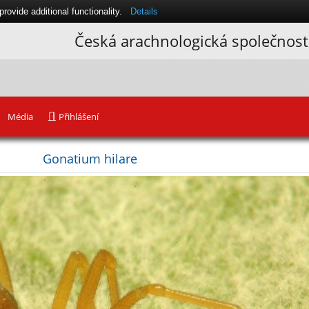
ovide additional functionality.
Details
Česká arachnologická společnost
Média
Přihlášení
Gonatium hilare