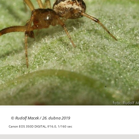
© Rudolf Macek / 26. dubna 2019
Canon EOS 350D DIGITAL, f/16.0, 1/160 sec