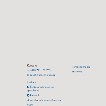
Kontakt
Pomocná mapka
+420 721 162 763
Statistiky
czech@arachnology.cz
Justice.cz
Česká arachnologická
společnost
Pavouci
czecharachnologicalsociety
AOPK