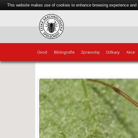
This website makes use of cookies to enhance browsing experience and pr
Úvod
Bibliografie
Zpravodaj
Odkazy
Akce