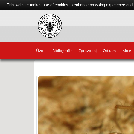
This website makes use of cookies to enhance browsing experience and pr
Úvod
Bibliografie
Zpravodaj
Odkazy
Akce