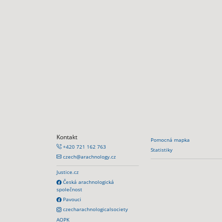
Kontakt
Pomocná mapka
+420 721 162 763
Statistiky
czech@arachnology.cz
Justice.cz
Česká arachnologická
společnost
Pavouci
czecharachnologicalsociety
AOPK