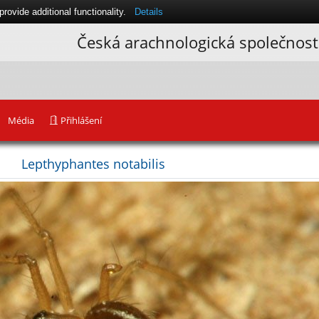
ovide additional functionality.
Details
Česká arachnologická společnost
Média
Přihlášení
Lepthyphantes notabilis