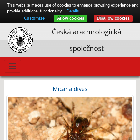
This website makes use of cookies to enhance browsing experience and
provide additional functionality.
Details
Customize
Allow cookies
Disallow cookies
Česká arachnologická
společnost
Micaria dives