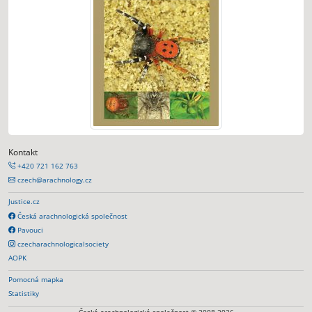
Kontakt
+420 721 162 763
czech@arachnology.cz
Justice.cz
Česká arachnologická společnost
Pavouci
czecharachnologicalsociety
AOPK
Pomocná mapka
Statistiky
Česká arachnologická společnost © 2008-2026