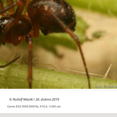
© Rudolf Macek / 26. dubna 2019
Canon EOS 350D DIGITAL, f/16.0, 1/200 sec