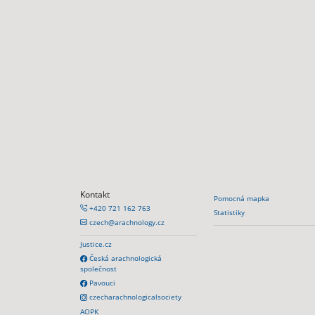
Kontakt
Pomocná mapka
+420 721 162 763
Statistiky
czech@arachnology.cz
Justice.cz
Česká arachnologická
společnost
Pavouci
czecharachnologicalsociety
AOPK