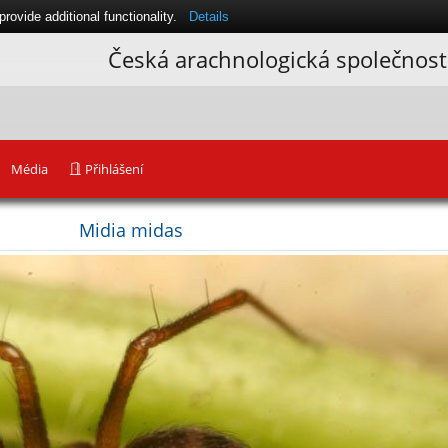
ovide additional functionality.
Details
Česká arachnologická společnost
Média
Přihlášení
Midia midas