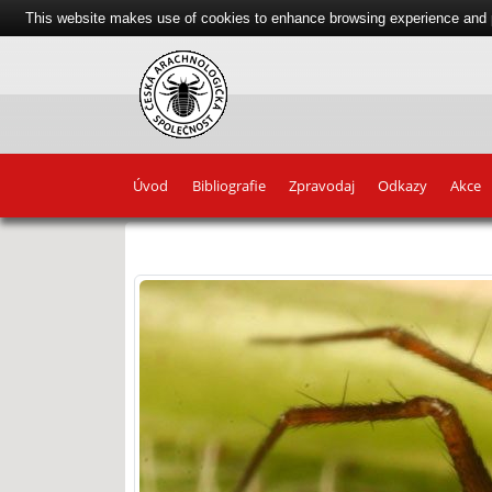
This website makes use of cookies to enhance browsing experience and pr
Úvod
Bibliografie
Zpravodaj
Odkazy
Akce