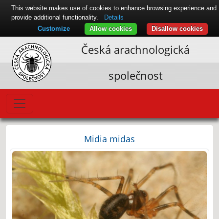
This website makes use of cookies to enhance browsing experience and
provide additional functionality.
Details
Customize
Allow cookies
Disallow cookies
Česká arachnologická
společnost
Midia midas