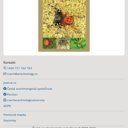
Kontakt
+420 721 162 763
czech@arachnology.cz
Justice.cz
Česká arachnologická společnost
Pavouci
czecharachnologicalsociety
AOPK
Pomocná mapka
Statistiky
Česká arachnologická společnost © 2008-2026