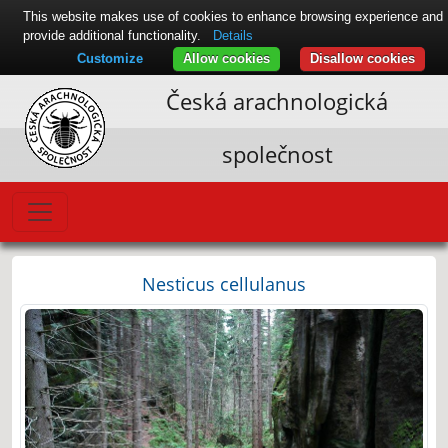
This website makes use of cookies to enhance browsing experience and
provide additional functionality.
Details
Customize
Allow cookies
Disallow cookies
Česká arachnologická
společnost
Nesticus cellulanus