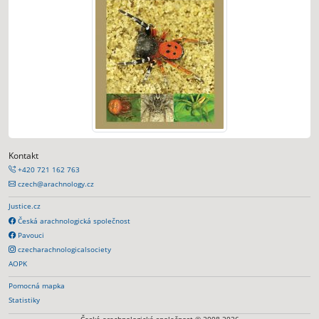
Kontakt
+420 721 162 763
czech@arachnology.cz
Justice.cz
Česká arachnologická společnost
Pavouci
czecharachnologicalsociety
AOPK
Pomocná mapka
Statistiky
Česká arachnologická společnost © 2008-2026