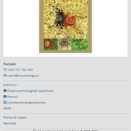
Kontakt
+420 721 162 763
czech@arachnology.cz
Justice.cz
Česká arachnologická společnost
Pavouci
czecharachnologicalsociety
AOPK
Pomocná mapka
Statistiky
Česká arachnologická společnost © 2008-2026