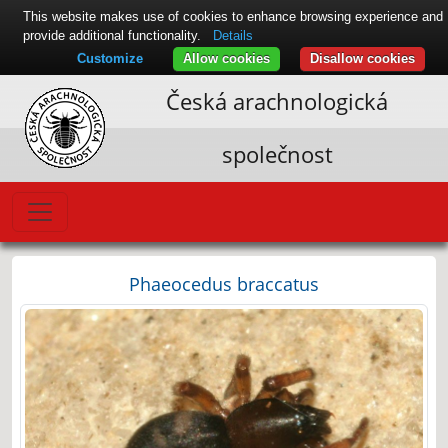
This website makes use of cookies to enhance browsing experience and
provide additional functionality.
Details
Customize
Allow cookies
Disallow cookies
Česká arachnologická
společnost
Phaeocedus braccatus