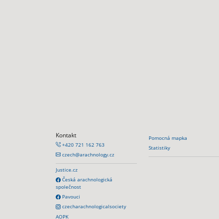
Kontakt
Pomocná mapka
+420 721 162 763
Statistiky
czech@arachnology.cz
Justice.cz
Česká arachnologická
společnost
Pavouci
czecharachnologicalsociety
AOPK