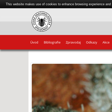
This website makes use of cookies to enhance browsing experience and pr
Úvod
Bibliografie
Zpravodaj
Odkazy
Akce