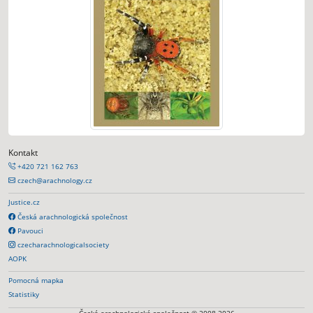
Kontakt
+420 721 162 763
czech@arachnology.cz
Justice.cz
Česká arachnologická společnost
Pavouci
czecharachnologicalsociety
AOPK
Pomocná mapka
Statistiky
Česká arachnologická společnost © 2008-2026