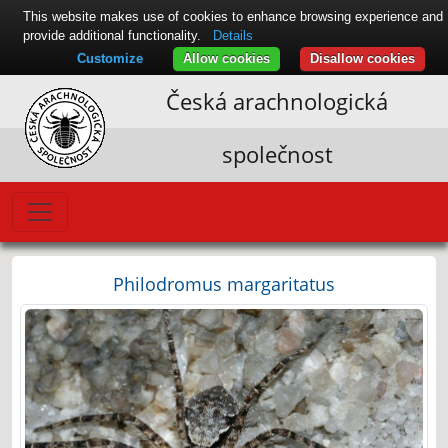
This website makes use of cookies to enhance browsing experience and
provide additional functionality.
Details
Customize
Allow cookies
Disallow cookies
Česká arachnologická
společnost
Philodromus margaritatus