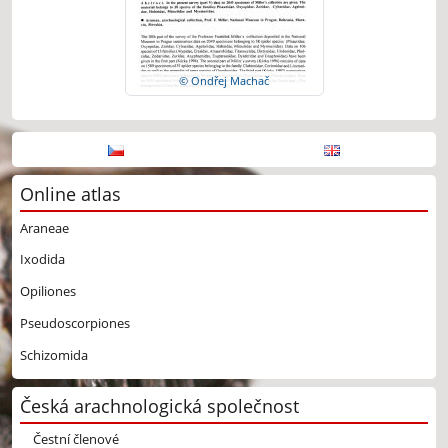
© Ondřej Machač
Online atlas
Araneae
Ixodida
Opiliones
Pseudoscorpiones
Schizomida
Česká arachnologická společnost
Čestní členové