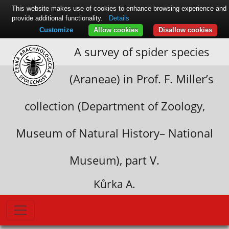
This website makes use of cookies to enhance browsing experience and
provide additional functionality.
Details
Customize
Allow cookies
Disallow cookies
A survey of spider species
(Araneae) in Prof. F. Miller’s
collection (Department of Zoology,
Museum of Natural History– National
Museum), part V.
Kůrka A.