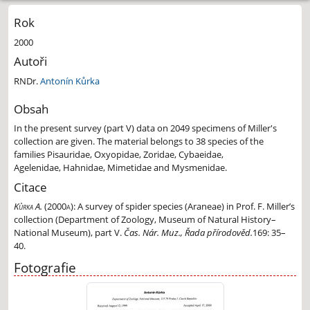
Rok
2000
Autoři
RNDr.
Antonín Kůrka
Obsah
In the present survey (part V) data on 2049 specimens of Miller's
collection are given. The
material belongs to 38 species of the
families Pisauridae, Oxyopidae, Zoridae, Cybaeidae,
Agelenidae,
Hahnidae, Mimetidae and Mysmenidae.
Citace
Kůrka A.
(2000a):
A survey of spider species (Araneae) in Prof. F. Miller’s
collection (Department of Zoology, Museum of Natural History–
National Museum), part V.
Čas. Nár. Muz., Řada přírodověd.
169: 35–
40.
Fotografie