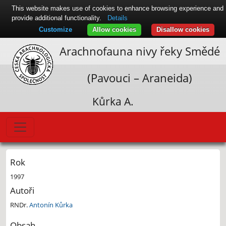
This website makes use of cookies to enhance browsing experience and
provide additional functionality.
Details
Customize
Allow cookies
Disallow cookies
Arachnofauna nivy řeky Smědé
(Pavouci – Araneida)
Kůrka A.
Rok
1997
Autoři
RNDr.
Antonín Kůrka
Obsah