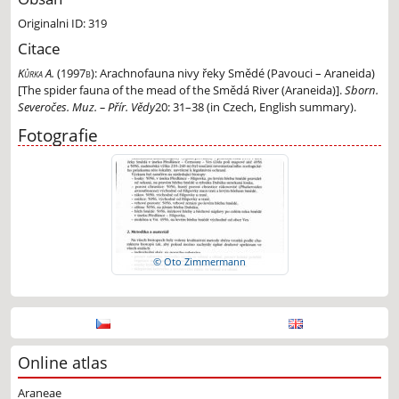
Originalni ID: 319
Citace
Kůrka A.
(1997b):
Arachnofauna nivy řeky Smědé (Pavouci – Araneida)
[The spider fauna of the mead of the Smědá River (Araneida)].
Sborn.
Severočes. Muz. – Přír. Vědy
20: 31–38 (in Czech, English summary).
Fotografie
© Oto Zimmermann
Online atlas
Araneae