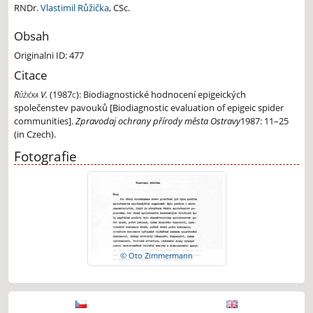
RNDr.
Vlastimil Růžička
, CSc.
Obsah
Originalni ID: 477
Citace
Růžička V.
(1987c):
Biodiagnostické hodnocení epigeických
společenstev pavouků [Biodiagnostic evaluation of epigeic spider
communities].
Zpravodaj ochrany přírody města Ostravy
1987: 11–25
(in Czech).
Fotografie
© Oto Zimmermann