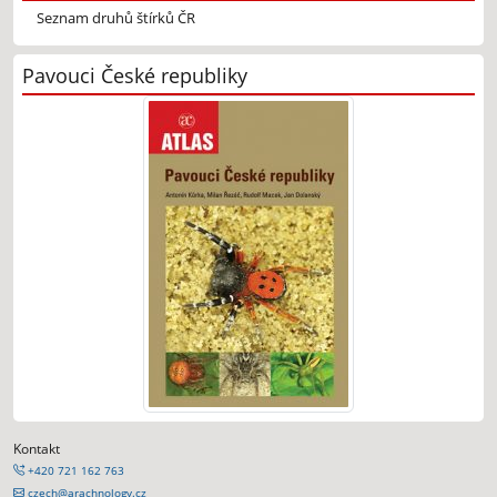
Seznam druhů štírků ČR
Pavouci České republiky
Kontakt
+420 721 162 763
czech@arachnology.cz