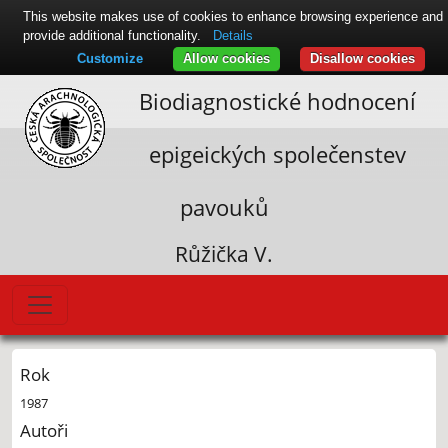
This website makes use of cookies to enhance browsing experience and
provide additional functionality.
Details
Customize
Allow cookies
Disallow cookies
Biodiagnostické hodnocení
epigeických společenstev
pavouků
Růžička V.
Rok
1987
Autoři