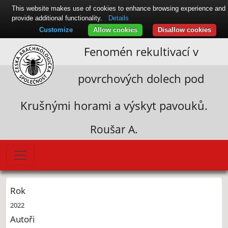
This website makes use of cookies to enhance browsing experience and
provide additional functionality.
Details
Customize
Allow cookies
Disallow cookies
Fenomén rekultivací v
povrchových dolech pod
Krušnými horami a výskyt pavouků.
Roušar A.
Rok
2022
Autoři