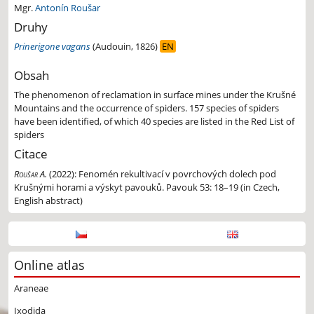
Mgr.
Antonín Roušar
Druhy
Prinerigone vagans
(Audouin, 1826)
EN
Obsah
The phenomenon of reclamation in surface mines under the Krušné
Mountains and the occurrence of spiders. 157 species of spiders
have been identified, of which 40 species are listed in the Red List of
spiders
Citace
Roušar A.
(2022):
Fenomén rekultivací v povrchových dolech pod
Krušnými horami a výskyt pavouků. Pavouk 53: 18–19 (in Czech,
English abstract)
Online atlas
Araneae
Ixodida