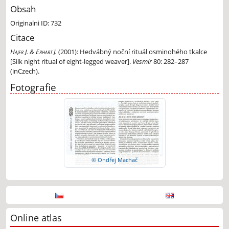
Obsah
Originalni ID: 732
Citace
Hajer J. & Erhart J.
(2001):
Hedvábný noční rituál osminohého tkalce
[Silk night ritual of eight-legged weaver].
Vesmír
80: 282–287
(inCzech).
Fotografie
© Ondřej Machač
Online atlas