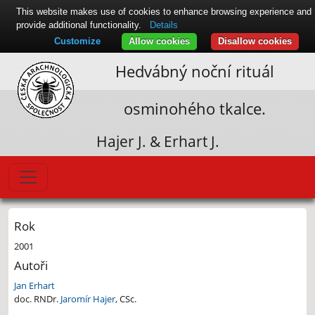
This website makes use of cookies to enhance browsing experience and
provide additional functionality.
Details
Customize
Allow cookies
Disallow cookies
Hedvábný noční rituál
osminohého tkalce.
Hajer J. & Erhart J.
Rok
2001
Autoři
Jan Erhart
doc. RNDr.
Jaromír Hajer
, CSc.