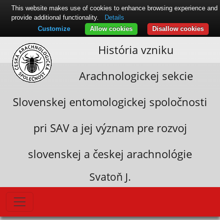
This website makes use of cookies to enhance browsing experience and
provide additional functionality.
Details
Customize
Allow cookies
Disallow cookies
História vzniku
Arachnologickej sekcie
Slovenskej entomologickej spoločnosti
pri SAV a jej význam pre rozvoj
slovenskej a českej arachnológie
Svatoň J.