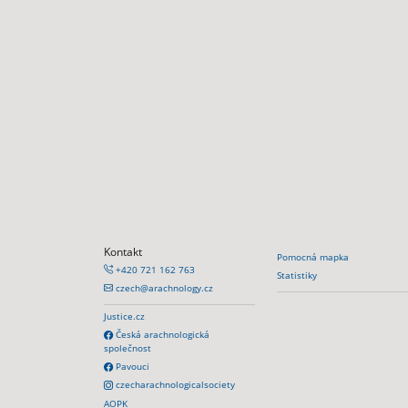
Kontakt
Pomocná mapka
+420 721 162 763
Statistiky
czech@arachnology.cz
Justice.cz
Česká arachnologická
společnost
Pavouci
czecharachnologicalsociety
AOPK