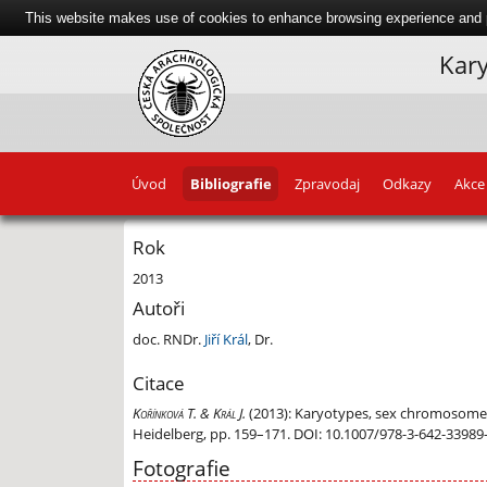
This website makes use of cookies to enhance browsing experience and pr
Kary
Úvod
Bibliografie
Zpravodaj
Odkazy
Akce
Rok
2013
Autoři
doc. RNDr.
Jiří Král
, Dr.
Citace
Kořínková T. & Král J.
(2013):
Karyotypes, sex chromosomes, a
Heidelberg, pp. 159–171. DOI: 10.1007/978-3-642-33989
Fotografie