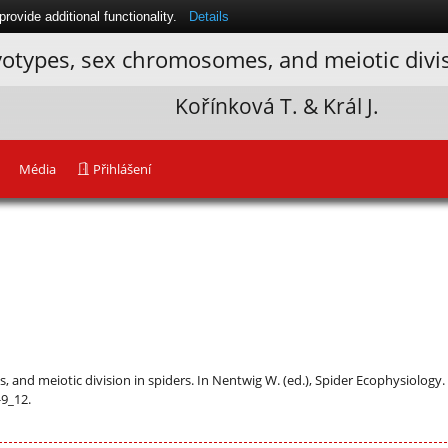
ovide additional functionality.
Details
otypes, sex chromosomes, and meiotic divis
Kořínková T. & Král J.
Média
Přihlášení
nd meiotic division in spiders. In Nentwig W. (ed.), Spider Ecophysiology. S
-9_12.