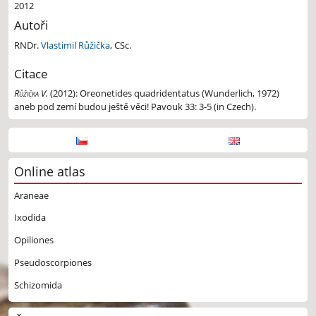
2012
Autoři
RNDr.
Vlastimil Růžička
, CSc.
Citace
Růžička V.
(2012):
Oreonetides quadridentatus (Wunderlich, 1972)
aneb pod zemí budou ještě věci! Pavouk 33: 3-5 (in Czech).
Online atlas
Araneae
Ixodida
Opiliones
Pseudoscorpiones
Schizomida