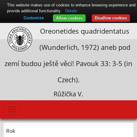
This website makes use of cookies to enhance browsing experience and
provide additional functionality.
Details
Customize
Allow cookies
Disallow cookies
Oreonetides quadridentatus
(Wunderlich, 1972) aneb pod
zemí budou ještě věci! Pavouk 33: 3-5 (in
Czech).
Růžička V.
Rok