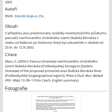
2003
Autoři
RNDr.
Zdeněk Majkus
, CSc.
Obsah
V příspěvku jsou prezentovány výsledky inventarizačního průzkumu
pavouků
navrhovaného chráněného území Skalická Morávka v
úseku od Raškovic po Nošovice,
který byl uskutečněn v období od
25.VI. do 12.IX.2002.
Citace
Majkus Z.
(2003c):
Pavouci (Araneae) navrhovaného chráněného
území Skalická Morávka (Podbeskydský bioregion) [Spiders
(Araneae) of the proposed protected area Skalická Morávka River
(Podbeskydský biogeographical region)].
Práce a Stud. Muz. Beskyd
(Přír. Vědy)
13: 99–110 (in Czech, English summary).
Fotografie