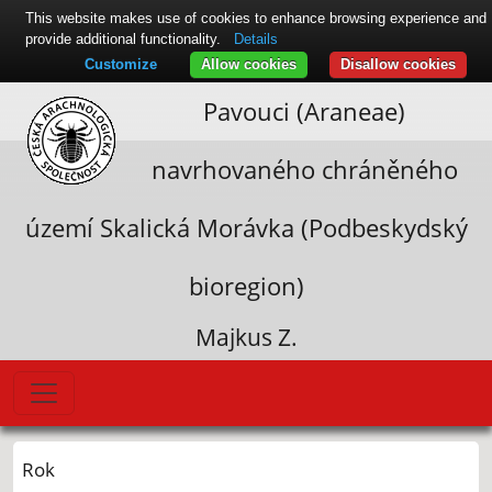
This website makes use of cookies to enhance browsing experience and
provide additional functionality.
Details
Customize
Allow cookies
Disallow cookies
Pavouci (Araneae)
navrhovaného chráněného
území Skalická Morávka (Podbeskydský
bioregion)
Majkus Z.
Rok