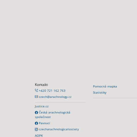
Kontakt
Pomocná mapka
+420 721 162 763
Statistiky
czech@arachnology.cz
Justice.cz
Česká arachnologická
společnost
Pavouci
czecharachnologicalsociety
AOPK