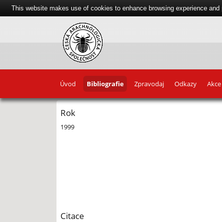
This website makes use of cookies to enhance browsing experience and pr
Úvod
Bibliografie
Zpravodaj
Odkazy
Akce
Rok
1999
Citace