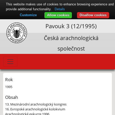
This website makes use of cookies to enhance browsing experience and
provide additional functionality.
Details
Customize
Allow cookies
Disallow cookies
Pavouk 3 (12/1995)
Česká arachnologická
společnost
Rok
1995
Obsah
13. Mezinárodní arachnologický kongres
16. Evropské arachnologické kolokvium
Arachnologické exkurze 1996