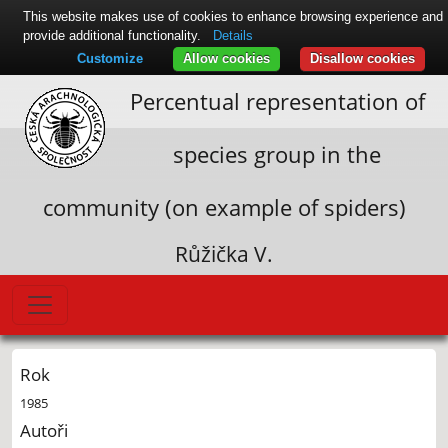
This website makes use of cookies to enhance browsing experience and
provide additional functionality.
Details
Customize
Allow cookies
Disallow cookies
Percentual representation of
species group in the
community (on example of spiders)
Růžička V.
Rok
1985
Autoři