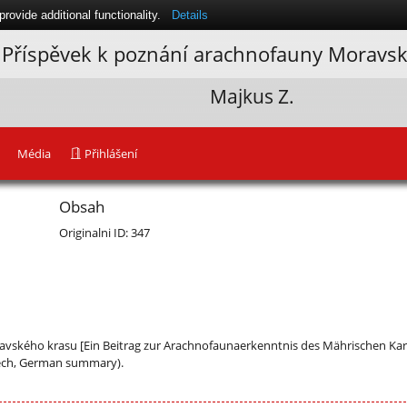
ovide additional functionality.
Details
Příspěvek k poznání arachnofauny Moravs
Majkus Z.
Média
Přihlášení
Obsah
Originalni ID: 347
vského krasu [Ein Beitrag zur Arachnofaunaerkenntnis des Mährischen Kar
zech, German summary).