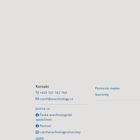
Kontakt
Pomocná mapka
+420 721 162 763
Statistiky
czech@arachnology.cz
Justice.cz
Česká arachnologická
společnost
Pavouci
czecharachnologicalsociety
AOPK