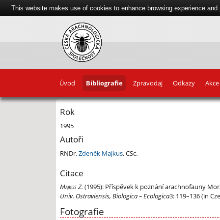
This website makes use of cookies to enhance browsing experience and pr
Úvod
Bibliografie
Zpravodaj
Odkazy
Akce
Rok
1995
Autoři
RNDr.
Zdeněk Majkus
, CSc.
Citace
Majkus Z.
(1995):
Příspěvek k poznání arachnofauny Mora
Univ. Ostraviensis, Biologica – Ecologica
3: 119–136 (in C
Fotografie