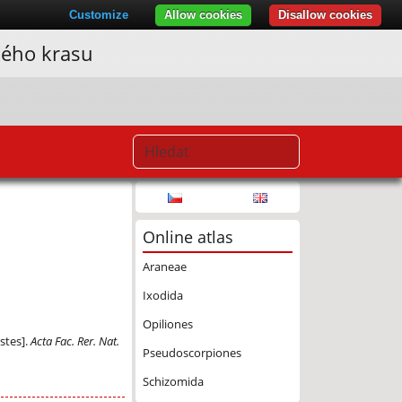
Customize
Allow cookies
Disallow cookies
kého krasu
Online atlas
Araneae
Ixodida
Opiliones
stes].
Acta Fac. Rer. Nat.
Pseudoscorpiones
Schizomida