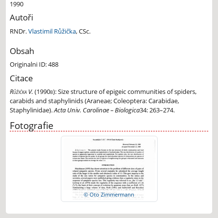
1990
Autoři
RNDr.
Vlastimil Růžička
, CSc.
Obsah
Originalni ID: 488
Citace
Růžička V.
(1990b):
Size structure of epigeic communities of spiders,
carabids and staphylinids (Araneae; Coleoptera: Carabidae,
Staphylinidae).
Acta Univ. Carolinae – Biologica
34: 263–274.
Fotografie
© Oto Zimmermann