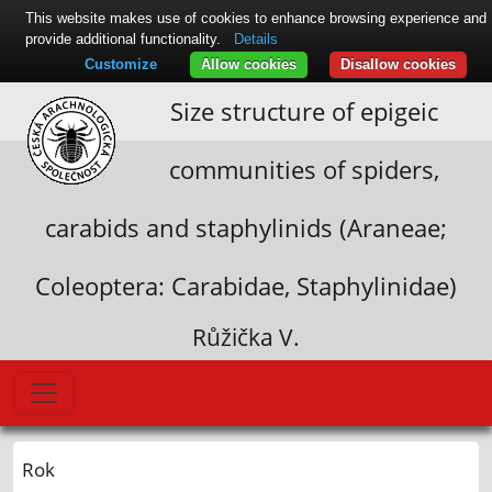
This website makes use of cookies to enhance browsing experience and
provide additional functionality.
Details
Customize
Allow cookies
Disallow cookies
Size structure of epigeic
communities of spiders,
carabids and staphylinids (Araneae;
Coleoptera: Carabidae, Staphylinidae)
Růžička V.
Rok