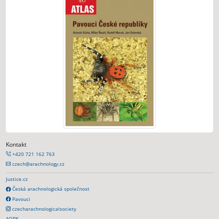
Kontakt
+420 721 162 763
czech@arachnology.cz
Justice.cz
Česká arachnologická společnost
Pavouci
czecharachnologicalsociety
AOPK