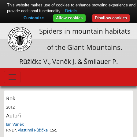
This website makes use of cookies to enhance browsing experience and
provide additional functionality.
Details
Customize
Allow cookies
Disallow cookies
Spiders in mountain habitats
of the Giant Mountains.
Růžička V., Vaněk J. & Šmilauer P.
Rok
2012
Autoři
Jan Vaněk
RNDr.
Vlastimil Růžička
, CSc.