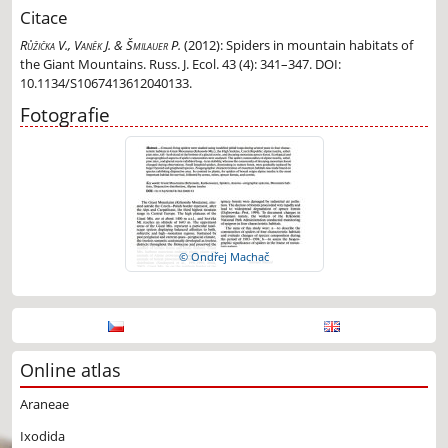
Citace
Růžička V., Vaněk J. & Šmilauer P.
(2012):
Spiders in mountain habitats of
the Giant Mountains. Russ. J. Ecol. 43 (4): 341–347. DOI:
10.1134/S1067413612040133.
Fotografie
© Ondřej Machač
Online atlas
Araneae
Ixodida