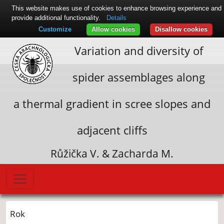
This website makes use of cookies to enhance browsing experience and
provide additional functionality.
Details
Customize
Allow cookies
Disallow cookies
Variation and diversity of
spider assemblages along
a thermal gradient in scree slopes and
adjacent cliffs
Růžička V. & Zacharda M.
Rok