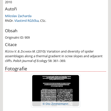
2010
Autoři
Miloslav Zacharda
RNDr.
Vlastimil Růžička
, CSc.
Obsah
Originalni ID: 909
Citace
Růžička V. & Zacharda M.
(2010):
Variation and diversity of spider
assemblages along a thermal gradient in scree slopes and adjacent
cliffs.
Polish Journal of Ecology
58: 361–369.
Fotografie
© Oto Zimmermann